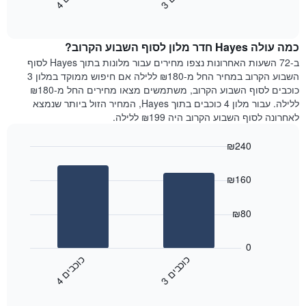
3
ו
כ
ב
י
4
ו
כ
ב
י
כולל
End
מחיר
1
of
הממוצע
interactive
ציר
של
chart
Y
כמה עולה Hayes חדר מלון לסוף השבוע הקרוב?
חדר
המציג
הלילה
ב-72 השעות האחרונות נצפו מחירים עבור מלונות בתוך Hayes לסוף
את
שנמצא
השבוע הקרוב במחיר החל מ-₪180 ללילה אם חיפוש ממוקד במלון 3
מחיר
היום
כוכבים לסוף השבוע הקרוב, משתמשים מצאו מחירים החל מ-₪180
הממוצע
בימים
ללילה. עבור מלון 4 כוכבים בתוך Hayes, המחיר הזול ביותר שנמצא
של
האחרונים
לאחרונה לסוף השבוע הקרוב היה ₪199 ללילה.
חדר
השלושה,
מקובץ
₪240
לפי
Bar
Chart
דירוג
graphic.
chart
הכוכבים
₪160
with
התרשים
2
מציג
bars.
₪80
1
ציר
התרשים
X
הבא
0
המציג
מציג
כ
ם
כ
ם
קטגוריות
את
3
ו
כ
ב
י
4
ו
כ
ב
י
מלונות
End
המחיר
of
לפי
הממוצע
interactive