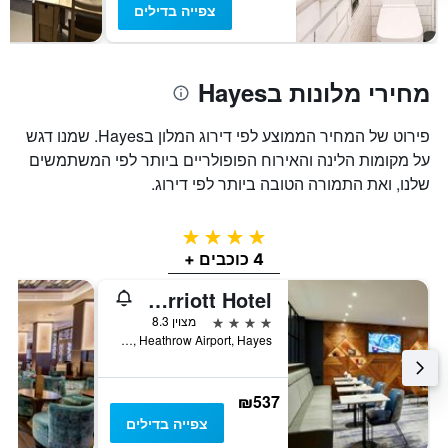
חדר
צפייה בדילים
מחירי מלונות בHayes
פירוט של המחיר הממוצע לפי דירוג המלון בHayes. שמנו דגש
על מקומות הלינה והאירוח הפופולריים ביותר לפי המשתמשים
שלנו, ואת התמורה הטובה ביותר לפי דירוג.
4 כוכבים
4 כוכבים +
London Heathrow Marriott Hotel
4 כוכבים
מצוין 8.3
Bath Road, Heathrow Airport, Hayes, בריטניה
₪537
צפייה בדילים