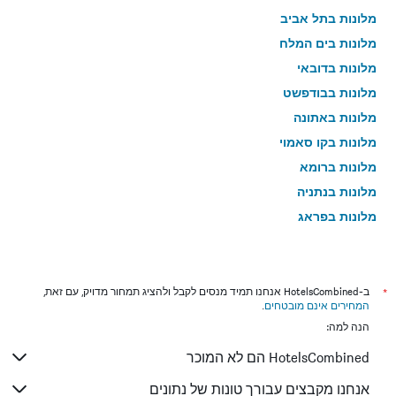
מלונות בתל אביב
מלונות בים המלח
מלונות בדובאי
מלונות בבודפשט
מלונות באתונה
מלונות בקו סאמוי
מלונות ברומא
מלונות בנתניה
מלונות בפראג
מלונות בטבריה
מלונות בטוקיו
מלונות בניו יורק
*
ב-HotelsCombined אנחנו תמיד מנסים לקבל ולהציג תמחור מדויק, עם זאת,
המחירים אינם מובטחים
.
מלונות בבנגקוק
הנה למה:
מלונות בבוקרשט
HotelsCombined הם לא המוכר
מלונות בפאפוס
מלונות בלימסול
אנחנו מקבצים עבורך טונות של נתונים