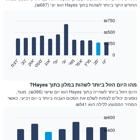
החודש היקר ביותר לשהות בתוך Hayes הוא יוני (₪687).
₪750
Bar
Chart
₪500
graphic.
chart
with
12
₪250
bars.
0
התרשים
'
'
מרץ
'
מאי
יוני
יולי
'
'
'
'
'
י
נ
ו
פ
ב​​​​​​​
א
פ
ר
א
ו
ג
ס
פ
ט
א
ו
ק
נ
ו
ב
ד
צ
מ
הבא
End
of
מציג
interactive
את
chart
מחיר
מהו היום הזול ביותר לשהות במלון בתוך Hayes?
הממוצע
היום הזול ביותר לשהייה בתוך Hayes הוא יום שישי (₪386). מנגד,
של
נוסעים יכולים לצפות לשלם את הסכום הגבוה ביותר ב-יום רביעי, כאשר
חדר
המחיר הממוצע ללילה הוא ₪541.
בכל
חודש
₪600
התרשים
Bar
כולל
Chart
graphic.
chart
₪400
1
with
ציר
7