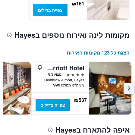
₪161
צפייה בדילים
מקומות לינה ואירוח נוספים בHayes
הצגת כל 123 מקומות האירוח
London Heathrow Marriott Hotel
4 כוכבים
מצוין 8.3
Bath Road, Heathrow Airport, Hayes, בריטניה
3.9 ק״מ ממרכז העיר
₪537
צפייה בדילים
איפה להתארח בHayes