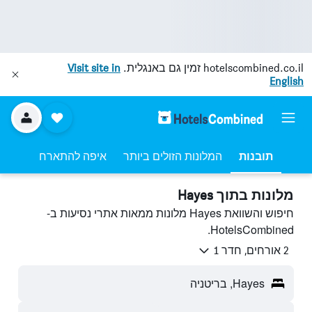
hotelscombined.co.il
זמין גם באנגלית.
Visit site in
English
תובנות
המלונות הזולים ביותר
איפה להתארח
מלונות בתוך Hayes
חיפוש והשוואת Hayes מלונות ממאות אתרי נסיעות ב-
HotelsCombined.
2 אורחים, חדר 1
Hayes, בריטניה