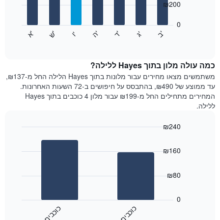
₪200
X
bars.
המציגים
חודשים.
0
התרשים
התרשים
'
'
'
'
'
'
ש
'
א
ה
ד
ב
ג
ו
הבא
End
כולל
of
מציג
interactive
1
את
chart
ציר
מחיר
כמה עולה מלון בתוך Hayes ללילה?
Y
הממוצע
משתמשים מצאו מחירים עבור מלונות בתוך Hayes הלילה החל מ-₪137,
המציגים
של
עד ממוצע של ₪490, בהתבסס על חיפושים ב-72 השעות האחרונות.
את
חדר
המחירים מתחילים החל מ-₪199 עבור מלון 4 כוכבים בתוך Hayes
המחיר
לכל
ללילה.
הממוצע
יום
של
בשבוע
חדר
₪240
התרשים
Bar
כולל
Chart
graphic.
chart
1
₪160
with
ציר
2
X
bars.
₪80
המציגים
את
התרשים
ימי
הבא
0
השבוע.
מציג
כ
ם
כ
ם
התרשים
את