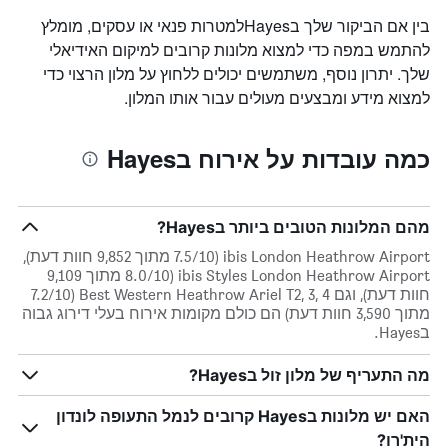
בין אם הביקור שלך בHayesלמטרות פנאי או עסקים, מומלץ
להתמש במפה כדי למצוא מלונות קרובים למיקום האידיאלי
שלך. יתרון נוסף, משתמשים יכולים ללחוץ על מלון הרצוי כדי
למצוא מידע ומבצעים מעולים עבור אותו המלון.
כמה עובדות על אירוח בHayes
מהם המלונות הטובים ביותר בHayes?
ibis London Heathrow Airport (7.5/10 מתוך 9,852 חוות דעת),
ibis Styles London Heathrow Airport (8.0/10 מתוך 9,109
חוות דעת), וגם Best Western Heathrow Ariel T2, 3, 4 (7.2/10
מתוך 3,590 חוות דעת) הם כולם מקומות אירוח בעלי דירוג גבוה
בHayes.
מה התעריף של מלון זול בHayes?
האם יש מלונות בHayes קרובים לנמל התעופה לונדון
הית'רו?