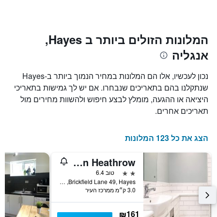
ציר
השהות
Y
התרשים
כולל1
המציגים
את
ציר
המלונות הזולים ביותר ב Hayes,
X
המחיר
אנגליה
הממוצע
המציגים
של
את
חדר
מספר
נכון לעכשיו, אלו הם המלונות במחיר הנמוך ביותר ב-Hayes
הימים
במהלך
שנתקלנו בהם בתאריכים שנבחרו. אם יש לך גמישות בתאריכי
סוף
שנותרו
היציאה או ההגעה, מומלץ לבצע חיפוש ולהשוות מחירים מול
עד
השבוע
זה
למועד
תאריכים אחרים.
השהות
שנמצא
בימים
התרשים
כולל
האחרונים
הצג את כל 123 המלונות
1
ציר
Citi Hotel London Heathrow
Y
המציג
2 כוכבים
טוב 6.4
את
Brickfield Lane 49, Hayes, בריטניה
3.0 ק״מ ממרכז העיר
מחיר
הממוצע
של
₪161