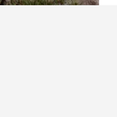
בית
דרום קוריאה
39,583
קיאנגסאנגנאם דו
כמה עובדות על אירוח בonal Park
המלצה למלון טוב ליד שוק מחנה י
מלון טוב בקרבת שוק מחנה יהודה הוא מלון מלון שערי 
המלצה למלון טוב בGayasan National Park ליד Times Square?
האם יש המלצה למלון טוב בקרבת 