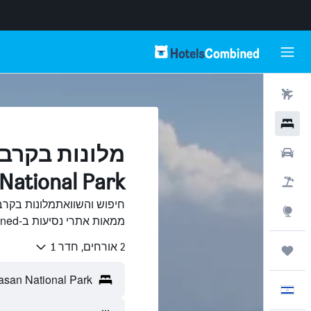
טיסות
מלונות
רכבים
National Park, טגו
חבילות
Explore
ממאות אתרי נסיעות ב-HotelsCombined.
2 אורחים, חדר 1
טיולים ונסיעות
עִבְרִית