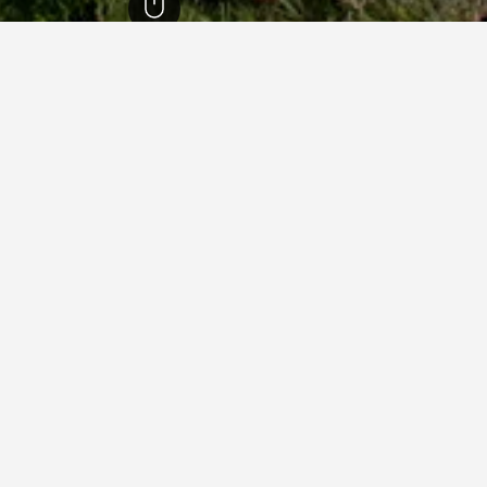
Gayasan National Park
29
Hapcheon-gun
3,297
Gayasan Nati
הודה?
ירושלים (עם דירוג של 7.3/10 מתוך 1,774 חוות דעת).
בית הכנסת הגדול?
שאלות נפוצות נוספות