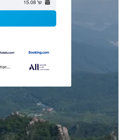
ש' 15.08
...ועוד