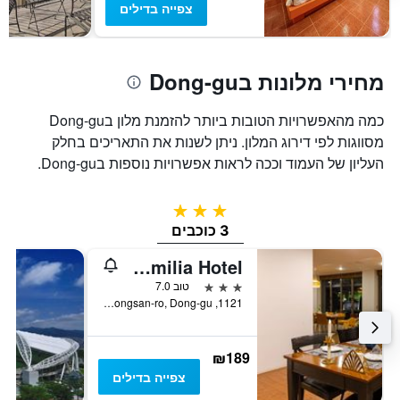
צפייה בדילים
של
חדר
מחירי מלונות בDong-gu
כמה מהאפשרויות הטובות ביותר להזמנת מלון בDong-gu
מסווגות לפי דירוג המלון. ניתן לשנות את התאריכים בחלק
העליון של העמוד וככה לראות אפשרויות נוספות בDong-gu.
3 כוכבים
3 כוכבים
Daegu Palgong Emilia Hotel
3 כוכבים
טוב 7.0
1121, Palgongsan-ro, Dong-gu, טגו, דרום קוריאה
₪189
צפייה בדילים