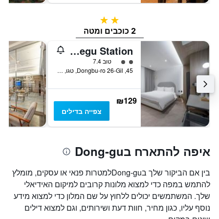
2 כוכבים
2 כוכבים ומטה
Hound Hotel Daegu Dongdaegu Station
2 דירוג מחלקת נוסעים
טוב 7.4
45, Dongbu-ro 26-Gil, טגו, דרום קוריאה
₪129
צפייה בדילים
איפה להתארח בDong-gu
בין אם הביקור שלך בDong-guלמטרות פנאי או עסקים, מומלץ
להתמש במפה כדי למצוא מלונות קרובים למיקום האידיאלי
שלך. המשתמשים יכולים ללחוץ על שם המלון כדי למצוא מידע
נוסף עליו, כגון מחיר, חוות דעת ושירותים, וגם למצוא דילים