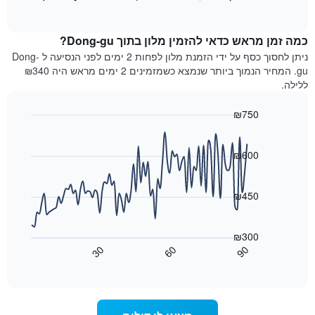
כולל
of
מציג
interactive
1
את
chart
ציר
מחיר
כמה זמן מראש כדאי להזמין מלון בתוך Dong-gu?
Y
הממוצע
ניתן לחסוך כסף על ידי הזמנת מלון לפחות 2 ימים לפני הנסיעה ל Dong-
המציגים
של
gu. המחיר הנמוך ביותר שנמצא כשמזמינים 2 ימים מראש היה ₪340
את
חדר
ללילה.
המחיר
לכל
הממוצע
יום
₪750
של
בשבוע
חדר
Line
התרשים
Chart
graphic.
chart
כולל
with
₪600
1
90
ציר
data
X
points.
₪450
המציגים
את
התרשים
ימי
הבא
₪300
השבוע.
מציג
30
60
90
התרשים
כיצד
End
of
כולל
משתנה
interactive
1
מחיר
chart
ציר
החדר
Y
ככל