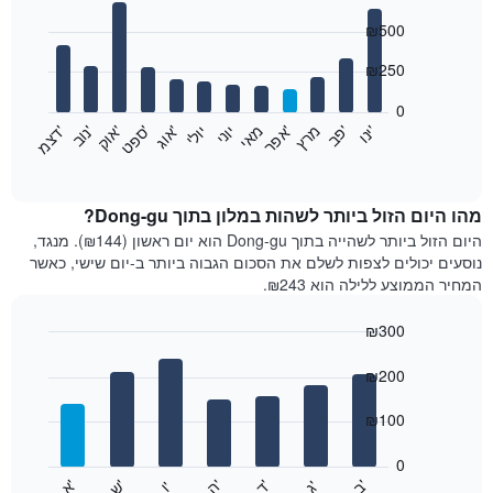
Bar
Chart
₪500
graphic.
chart
with
12
₪250
bars.
0
התרשים
'
'
מרץ
'
מאי
יוני
יולי
'
'
'
'
'
י
נ
ו
פ
ב​​​​​​​
א
פ
ר
א
ו
ג
ס
פ
ט
א
ו
ק
נ
ו
ב
ד
צ
מ
הבא
End
of
מציג
interactive
את
chart
מחיר
מהו היום הזול ביותר לשהות במלון בתוך Dong-gu?
הממוצע
היום הזול ביותר לשהייה בתוך Dong-gu הוא יום ראשון (₪144). מנגד,
של
נוסעים יכולים לצפות לשלם את הסכום הגבוה ביותר ב-יום שישי, כאשר
חדר
המחיר הממוצע ללילה הוא ₪243.
בכל
חודש
₪300
התרשים
Bar
כולל
Chart
graphic.
chart
₪200
1
with
ציר
7
₪100
X
bars.
המציגים
חודשים.
0
התרשים
התרשים
'
'
'
'
'
'
ש
'
א
ה
ד
ב
ג
ו
הבא
End