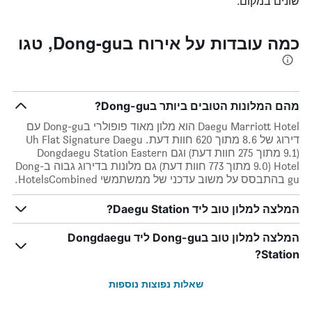
שונים במקום.
כמה עובדות על אירוח בDong-gu, טגו
מהם המלונות הטובים ביותר בDong-gu?
Daegu Marriott Hotel הוא מלון מאוד פופולרי בDong-gu עם
דירוג של 8.6 מתוך 620 חוות דעת. Uh Flat Signature Daegu
(9.1 מתוך 275 חוות דעת) וגם Dongdaegu Station Eastern
Hotel (9.0 מתוך 773 חוות דעת) גם מלונות בדירוג גבוה בDong-
gu בהתבסס על משוב עדכני של ממשתמשי HotelsCombined.
המלצה למלון טוב ליד Daegu Station?
המלצה למלון טוב בDong-gu ליד Dongdaegu
Station?
שאלות נפוצות נוספות