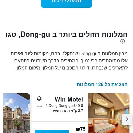
מצאו לי דילים
המציג
שמתקרב
את
מועד
מחיר
השהות
הממוצע
התרשים
של
כולל1
חדר
ציר
המלונות הזולים ביותר ב Dong-gu, טגו
X
המציגים
את
מבין המלונות בDong-gu שנתקלנו בהם, מקומות לינה ואירוח
מספר
הימים
אלו מתומחרים הכי נמוך. המחירים בדרך משתנים בהתאם
שנותרו
לתאריכים שנבחרו, דירוג הכוכבים של המלון ומיקום המלון.
עד
למועד
השהות
הצג את כל 128 המלונות
התרשים
כולל
Win Motel
1
ציר
349-8,Shinam4-Dong,Dong-gu, טגו, דרום קוריאה
Y
3.7 ק״מ ממרכז העיר
המציג
את
מחיר
₪75
הממוצע