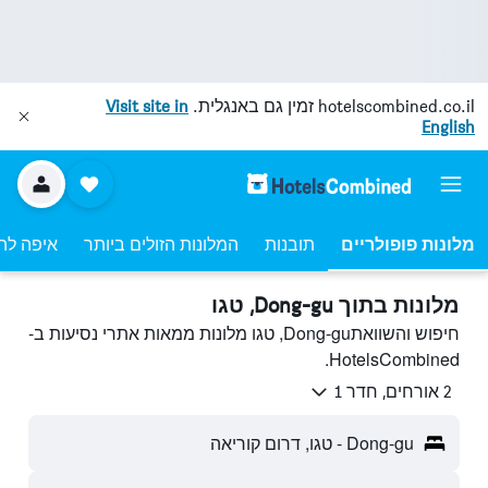
hotelscombined.co.il
זמין גם באנגלית.
Visit site in
English
מלונות פופולריים
תובנות
המלונות הזולים ביותר
איפה לה
מלונות בתוך Dong-gu, טגו
חיפוש והשוואתDong-gu, טגו מלונות ממאות אתרי נסיעות ב-
HotelsCombined.
2 אורחים, חדר 1
Dong-gu - טגו, דרום קוריאה