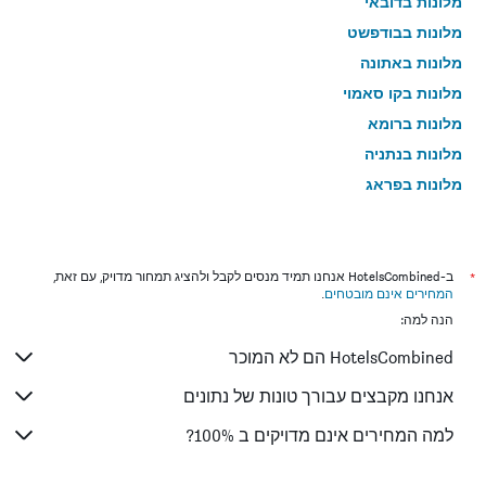
מלונות בדובאי
מלונות בבודפשט
מלונות באתונה
מלונות בקו סאמוי
מלונות ברומא
מלונות בנתניה
מלונות בפראג
מלונות בטבריה
מלונות בטוקיו
מלונות בניו יורק
*
ב-HotelsCombined אנחנו תמיד מנסים לקבל ולהציג תמחור מדויק, עם זאת,
המחירים אינם מובטחים
.
מלונות בבנגקוק
הנה למה:
מלונות בלונדון
HotelsCombined הם לא המוכר
מלונות בבוקרשט
מלונות בפאפוס
אנחנו מקבצים עבורך טונות של נתונים
מלונות בלימסול
למה המחירים אינם מדויקים ב 100%?
מלונות בפאטונג