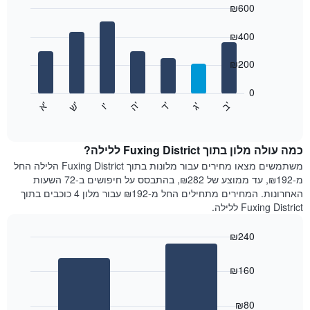
₪600
כולל
1
Bar
Chart
graphic.
ציר
chart
₪400
with
X
7
המציגים
₪200
bars.
חודשים.
התרשים
0
התרשים
כולל
'
'
'
'
'
'
ש
'
א
ה
ד
ב
ג
ו
הבא
End
1
of
מציג
ציר
interactive
את
chart
Y
מחיר
כמה עולה מלון בתוך Fuxing District ללילה?
המציגים
הממוצע
משתמשים מצאו מחירים עבור מלונות בתוך Fuxing District הלילה החל
את
של
מ-₪192, עד ממוצע של ₪282, בהתבסס על חיפושים ב-72 השעות
המחיר
חדר
הממוצע
האחרונות. המחירים מתחילים החל מ-₪192 עבור מלון 4 כוכבים בתוך
לכל
של
Fuxing District ללילה.
יום
חדר
בשבוע
₪240
התרשים
Bar
כולל
Chart
graphic.
chart
1
₪160
with
ציר
2
X
bars.
₪80
המציגים