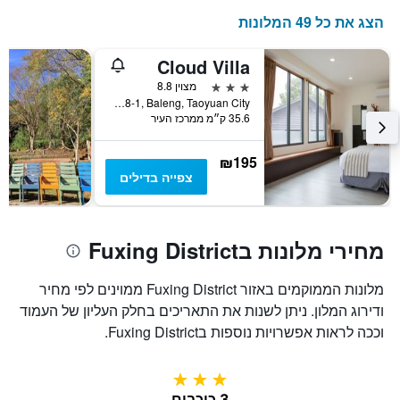
המציג
הצג את כל 49 המלונות
קטגוריות
מלונות
לפי
Cloud Villa
מדרגות
3 כוכבים
מצוין 8.8
כוכבים.
No. 88-1, Baleng, Taoyuan City, טייוואן
התרשים
35.6 ק״מ ממרכז העיר
כולל
1
₪195
ציר
צפייה בדילים
Y
המציגים
את
מחיר
מחירי מלונות בFuxing District
החדר
הממוצע
להלילה
מלונות הממוקמים באזור Fuxing District ממוינים לפי מחיר
שנמצא
ודירוג המלון. ניתן לשנות את התאריכים בחלק העליון של העמוד
בשלושת
הימים
וככה לראות אפשרויות נוספות בFuxing District.
האחרונים
3 כוכבים
3 כוכבים