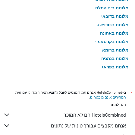
מלונות בים המלח
מלונות בדובאי
מלונות בבודפשט
מלונות באתונה
מלונות בקו סאמוי
מלונות ברומא
מלונות בנתניה
מלונות בפראג
מלונות בטבריה
מלונות בטוקיו
מלונות בניו יורק
*
ב-HotelsCombined אנחנו תמיד מנסים לקבל ולהציג תמחור מדויק, עם זאת,
המחירים אינם מובטחים
.
מלונות בבנגקוק
הנה למה:
מלונות בלונדון
HotelsCombined הם לא המוכר
מלונות בבוקרשט
מלונות בפאפוס
אנחנו מקבצים עבורך טונות של נתונים
מלונות בלימסול