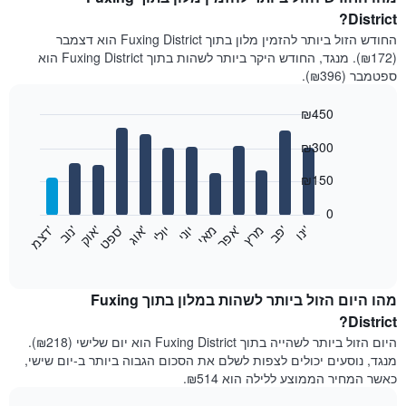
District?
החודש הזול ביותר להזמין מלון בתוך Fuxing District הוא דצמבר
(₪172). מנגד, החודש היקר ביותר לשהות בתוך Fuxing District הוא
ספטמבר (₪396).
₪450
Bar
Chart
₪300
graphic.
chart
with
12
₪150
bars.
0
התרשים
'
'
מרץ
'
מאי
יוני
יולי
'
'
'
'
'
י
נ
ו
פ
ב​​​​​​​
א
פ
ר
א
ו
ג
ס
פ
ט
א
ו
ק
נ
ו
ב
ד
צ
מ
הבא
End
of
מציג
interactive
את
chart
מחיר
מהו היום הזול ביותר לשהות במלון בתוך Fuxing
הממוצע
District?
של
היום הזול ביותר לשהייה בתוך Fuxing District הוא יום שלישי (₪218).
חדר
מנגד, נוסעים יכולים לצפות לשלם את הסכום הגבוה ביותר ב-יום שישי,
בכל
כאשר המחיר הממוצע ללילה הוא ₪514.
חודש
התרשים