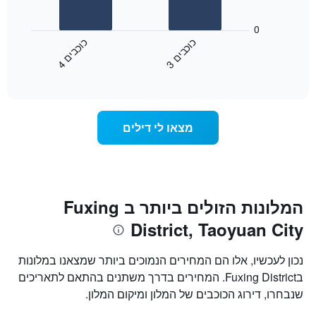
את
התרשים
ימי
הבא
0
השבוע.
מציג
כ
ם
כ
ם
התרשים
את
3
ו
כ
ב
י
4
ו
כ
ב
י
כולל
End
מחיר
1
of
הממוצע
interactive
ציר
של
chart
Y
חדר
המציג
הלילה
מצאו לי דילים
את
שנמצא
מחיר
היום
הממוצע
בימים
של
האחרונים
חדר
השלושה,
מקובץ
המלונות הזולים ביותר ב Fuxing
לפי
District, Taoyuan City
דירוג
הכוכבים
התרשים
נכון לעכשיו, אלו הם המחירים הנמוכים ביותר שמצאנו במלונות
מציג
בFuxing District. המחירים בדרך משתנים בהתאם לתאריכים
1
שנבחרו, דירוג הכוכבים של המלון ומיקום המלון.
ציר
X