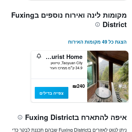
מקומות לינה ואירוח נוספים בFuxing
District
הצגת כל 49 מקומות האירוח
Fuyam Tourist Home
Taoyuan City, טייוואן
34.9 ק״מ ממרכז העיר
₪240
צפייה בדילים
איפה להתארח בFuxing District
ניתן לנווט לאזורים בFuxing District שבהם תכננת לבקר כדי