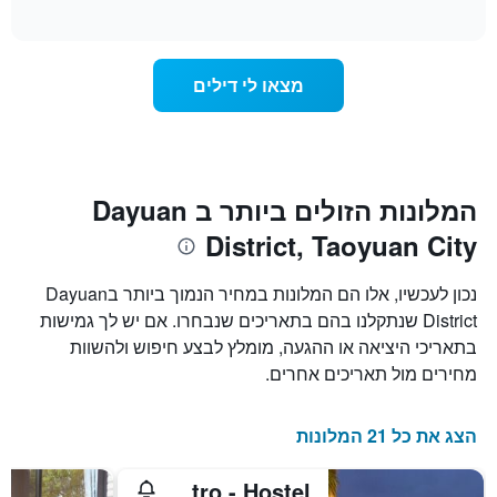
of
לפי
משתנה
interactive
דירוג
מחיר
chart
החדר
כוכבים.
ככל
התרשים
מצאו לי דילים
כולל
שמתקרב
1
מועד
ציר
השהות
Y
התרשים
כולל1
המציגים
את
ציר
המלונות הזולים ביותר ב Dayuan
X
המחיר
District, Taoyuan City
הממוצע
המציגים
של
את
חדר
מספר
נכון לעכשיו, אלו הם המלונות במחיר הנמוך ביותר בDayuan
הימים
במהלך
District שנתקלנו בהם בתאריכים שנבחרו. אם יש לך גמישות
סוף
שנותרו
בתאריכי היציאה או ההגעה, מומלץ לבצע חיפוש ולהשוות
עד
השבוע
זה
למועד
מחירים מול תאריכים אחרים.
השהות
שנמצא
בימים
התרשים
כולל
האחרונים
הצג את כל 21 המלונות
1
ציר
Douzi Stay near Metro - Hostel
Y