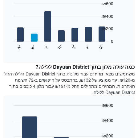
₪600
כולל
1
Bar
Chart
graphic.
ציר
chart
₪400
with
X
7
המציגים
₪200
bars.
חודשים.
התרשים
0
התרשים
כולל
'
'
'
'
'
'
ש
'
א
ה
ד
ב
ג
ו
הבא
End
1
of
מציג
ציר
interactive
את
chart
Y
מחיר
כמה עולה מלון בתוך Dayuan District ללילה?
המציגים
הממוצע
משתמשים מצאו מחירים עבור מלונות בתוך Dayuan District הלילה החל
את
של
מ-₪120, עד ממוצע של ₪132, בהתבסס על חיפושים ב-72 השעות
המחיר
חדר
הממוצע
האחרונות. המחירים מתחילים החל מ-₪191 עבור מלון 4 כוכבים בתוך
לכל
של
Dayuan District ללילה.
יום
חדר
בשבוע
₪600
התרשים
Bar
כולל
Chart
graphic.
chart
1
₪400
with
ציר
3
X
bars.
₪200
המציגים