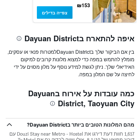
₪153
צפייה בדילים
איפה להתארח בDayuan District
בין אם הביקור שלך בDayuan Districtלמטרות פנאי או עסקים,
מומלץ להתמש במפה כדי למצוא מלונות קרובים למיקום
האידיאלי שלך. ניתן לגשת למידע נוסף על מלון מסוים על ידי
לחיצה על שם המלון במפה.
כמה עובדות על אירוח בDayuan
District, Taoyuan City
מהם המלונות הטובים ביותר בDayuan District?
1,617 חוות דעת דירגו את Douzi Stay near Metro - Hostel עם
דירוג ממוצע של 8.1/10. אולי שווה לבדוק גם את Ty Motel,