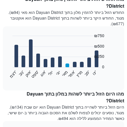
District?
החודש הזול ביותר להזמין מלון בתוך Dayuan District הוא מאי (₪94).
מנגד, החודש היקר ביותר לשהות בתוך Dayuan District הוא אוקטובר
(₪677).
₪750
Bar
Chart
₪500
graphic.
chart
with
12
₪250
bars.
0
התרשים
'
'
מרץ
'
מאי
יוני
יולי
'
'
'
'
'
י
נ
ו
פ
ב​​​​​​​
א
פ
ר
א
ו
ג
ס
פ
ט
א
ו
ק
נ
ו
ב
ד
צ
מ
הבא
End
of
מציג
interactive
את
chart
מחיר
מהו היום הזול ביותר לשהות במלון בתוך Dayuan
הממוצע
District?
של
היום הזול ביותר לשהייה בתוך Dayuan District הוא יום שבת (₪134).
חדר
מנגד, נוסעים יכולים לצפות לשלם את הסכום הגבוה ביותר ב-יום שישי,
בכל
כאשר המחיר הממוצע ללילה הוא ₪494.
חודש
התרשים