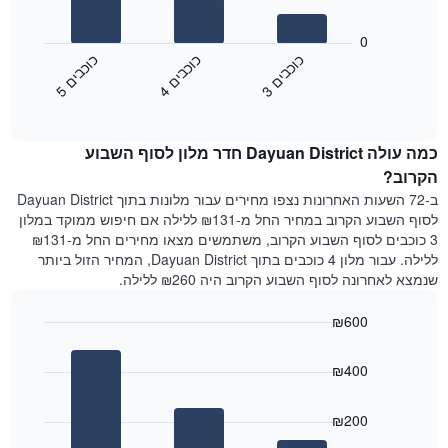
את
התרשים
ימי
הבא
0
השבוע.
מציג
כ
ם
כ
ם
כ
ם
התרשים
את
3
ו
כ
ב
י
4
ו
כ
ב
י
5
ו
כ
ב
י
כולל
End
מחיר
1
of
הממוצע
interactive
ציר
של
chart
Y
כמה עולה Dayuan District חדר מלון לסוף השבוע
חדר
המציג
הלילה
הקרוב?
את
שנמצא
ב-72 השעות האחרונות נצפו מחירים עבור מלונות בתוך Dayuan District
מחיר
היום
לסוף השבוע הקרוב במחיר החל מ-₪131 ללילה אם חיפוש ממוקד במלון
הממוצע
בימים
3 כוכבים לסוף השבוע הקרוב, משתמשים מצאו מחירים החל מ-₪131
של
האחרונים
ללילה. עבור מלון 4 כוכבים בתוך Dayuan District, המחיר הזול ביותר
חדר
השלושה,
שנמצא לאחרונה לסוף השבוע הקרוב היה ₪260 ללילה.
מקובץ
לפי
₪600
דירוג
הכוכבים
Bar
Chart
graphic.
chart
התרשים
₪400
with
מציג
3
1
bars.
ציר
₪200
X
התרשים