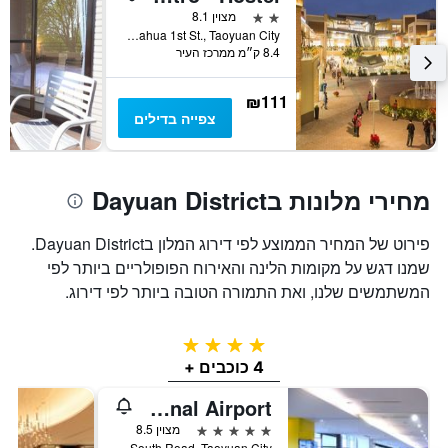
המציג
2 כוכבים
מצוין 8.1
את
No.32 Dahua 1st St., Taoyuan City, טייוואן
8.4 ק״מ ממרכז העיר
מחיר
הממוצע
של
₪111
חדר
צפייה בדילים
מחירי מלונות בDayuan District
פירוט של המחיר הממוצע לפי דירוג המלון בDayuan District.
שמנו דגש על מקומות הלינה והאירוח הפופולריים ביותר לפי
המשתמשים שלנו, ואת התמורה הטובה ביותר לפי דירוג.
4 כוכבים
4 כוכבים +
Hyatt Regency Taoyuan International Airport
5 כוכבים
מצוין 8.5
No. 1-1, Hangzhan South Road, Taoyuan City, טייוואן