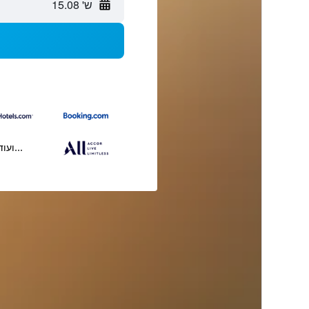
ש' 15.08
...ועוד