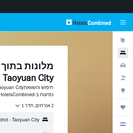
טיסות
מלונות
רכבים
Taoyuan City
חבילות
Explore
נסיעות ב-HotelsCombined.
2 אורחים, חדר 1
טיולים ונסיעות
עִבְרִית