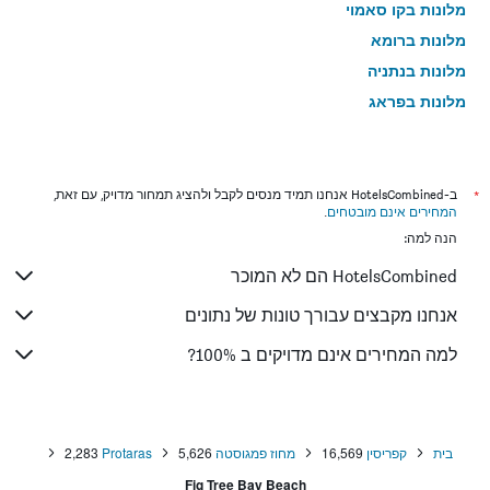
מלונות בקו סאמוי
מלונות ברומא
מלונות בנתניה
מלונות בפראג
מלונות בטבריה
מלונות בטוקיו
מלונות בניו יורק
*
ב-HotelsCombined אנחנו תמיד מנסים לקבל ולהציג תמחור מדויק, עם זאת,
המחירים אינם מובטחים
.
מלונות בבנגקוק
הנה למה:
מלונות בלונדון
HotelsCombined הם לא המוכר
מלונות בבוקרשט
מלונות בפאטונג
אנחנו מקבצים עבורך טונות של נתונים
מלונות בפריז
למה המחירים אינם מדויקים ב 100%?
מלונות בוינה
מלונות בטביליסי
מלונות בבאטומי
בית
קפריסין
16,569
מחוז פמגוסטה
5,626
Protaras
2,283
מלונות בפאטאיה
Fig Tree Bay Beach