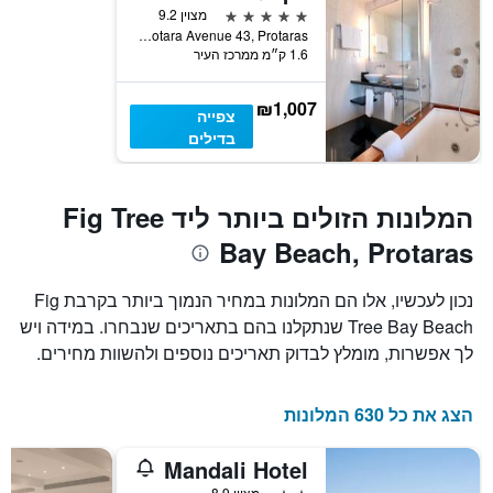
5 כוכבים
מצוין 9.2
Protara Avenue 43, Protaras, קפריסין
1.6 ק״מ ממרכז העיר
₪1,007
צפייה
בדילים
המלונות הזולים ביותר ליד Fig Tree
Bay Beach, Protaras
נכון לעכשיו, אלו הם המלונות במחיר הנמוך ביותר בקרבת Fig
Tree Bay Beach שנתקלנו בהם בתאריכים שנבחרו. במידה ויש
לך אפשרות, מומלץ לבדוק תאריכים נוספים ולהשוות מחירים.
הצג את כל 630 המלונות
Mandali Hotel
2 כוכבים
מצוין 8.9