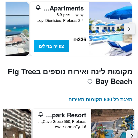
Flokkas Hotel Apartments
2 כוכבים
מצוין 8.9
2-4 Dionisiou, Protaras, קפריסין
₪336
צפייה בדילים
מקומות לינה ואירוח נוספים בFig Tree
Bay Beach
הצגת כל 630 מקומות האירוח
Narcissos Waterpark Resort
Cavo Greco 550, Protaras, קפריסין
1.6 ק״מ ממרכז העיר