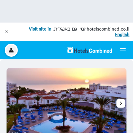
hotelscombined.co.il
זמין גם באנגלית.
Visit site in
English