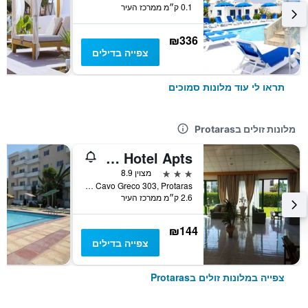
0.1 ק״מ ממרכז העיר
₪336
צפייה בדילים
תראו לי עוד מלונות סמוכים
מלונות זולים בProtaras
Mandalena Hotel Apts
3 כוכבים
מצוין 8.9
Leoforos Protara - Cavo Greco 303, Protaras, קפריסין
2.6 ק״מ ממרכז העיר
₪144
צפייה בדילים
צפייה במלונות זולים בProtaras