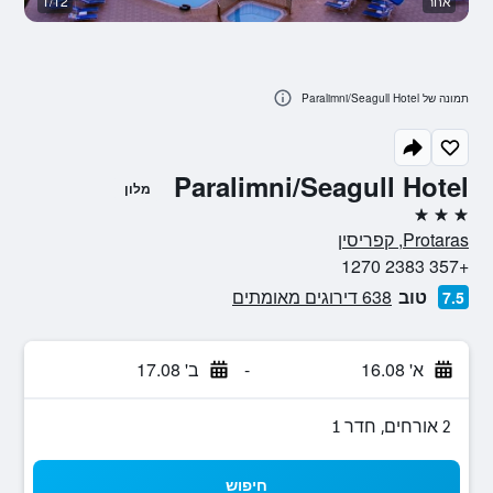
אחר
1/12
א
תמונה של Paralimni/Seagull Hotel
Paralimni/Seagull Hotel
מלון
3 כוכבים
Protaras, קפריסין
+357 2383 1270
טוב
638 דירוגים מאומתים
7.5
א' 16.08
-
ב' 17.08
2 אורחים, חדר 1
חיפוש