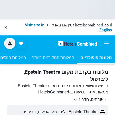
hotelscombined.co.il
זמין גם באנגלית.
Visit site in
English
מלונות פופולריים
המלונות המדורגים ביותר
המלונות הזולים 
מלונות בקרבת מקום Epstein Theatre,
ליברפול
חיפוש והשוואתמלונות בקרבת מקום Epstein Theatre
ממאות אתרי נסיעות ב-HotelsCombined.
2 אורחים, חדר 1
Epstein Theatre - ליברפול, אנגליה, בריטניה