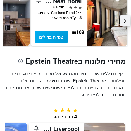
Throstles Nest Hotel
3 כוכבים
טוב 6.6
344 Scotland Road, ליברפול, בריטניה
1.6 ק״מ ממרכז העיר
₪109
צפייה בדילים
מחירי מלונות בEpstein Theatre
סקירה כללית של המחיר הממוצע של מלונות לפי דירוג ורמת
המלונות בEpstein Theatre. שמנו דגש על מקומות הלינה
והאירוח הפופולריים ביותר לפי המשתמשים שלנו, ואת התמורה
הטובה ביותר לפי דירוג.
4 כוכבים
4 כוכבים +
The Resident Liverpool