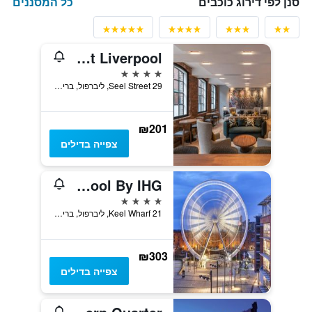
כל המסננים
סנן לפי דירוג כוכבים
The Resident Liverpool
4 כוכבים
29 Seel Street, ליברפול, בריטניה
₪201
צפייה בדילים
Staybridge Suites Liverpool By IHG
4 כוכבים
21 Keel Wharf, ליברפול, בריטניה
₪303
צפייה בדילים