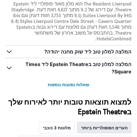
The Resident Liverpool הוא מלון מאוד פופולרי ליד Epstein
Theatre, עם דירוג של 9.2 מתוך 4,627 חוות דעת. Staybridge
Suites Liverpool By IHG (9.1 מתוך 3,755 חוות דעת) וגם ibis
Styles Liverpool Centre Dale Street - Cavern Quarter (8.4
מתוך 5,546 חוות דעת) גם מלונות עם דירוג גבוה בEpstein
Theatre, בהתבסס על משוב אחרון של משתמשי
HotelsCombined.
המלצה למלון טוב ליד שוק מחנה יהודה?
המלצה למלון טוב בEpstein Theatre ליד Times
Square?
שאלות נפוצות נוספות
למצוא תוצאות טובות יותר לאירוח שלך
בEpstein Theatre
הערים הפופולריות ביותר
מלונות 3 כוכבי