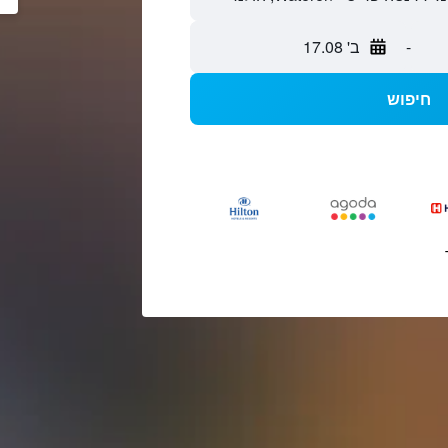
-
ב' 17.08
חיפוש