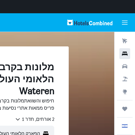
טיסות
מלונות
מלונות בקרב
רכבים
הלאומי העולמ
חבילות
Wateren
Explore
חיפוש והשוואתמלונות בקרב
פריס ממאות אתרי נסיעות ב-otelsCombined
טיולים ונסיעות
2 אורחים, חדר 1
עִבְרִית