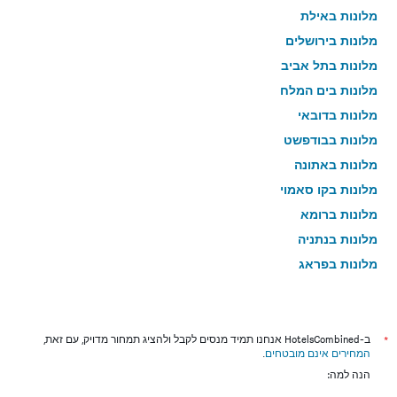
מלונות באילת
מלונות בירושלים
מלונות בתל אביב
מלונות בים המלח
מלונות בדובאי
מלונות בבודפשט
מלונות באתונה
מלונות בקו סאמוי
מלונות ברומא
מלונות בנתניה
מלונות בפראג
מלונות בטבריה
מלונות בטוקיו
מלונות בבנגקוק
*
ב-HotelsCombined אנחנו תמיד מנסים לקבל ולהציג תמחור מדויק, עם זאת,
המחירים אינם מובטחים
.
מלונות בלונדון
הנה למה:
מלונות בבוקרשט