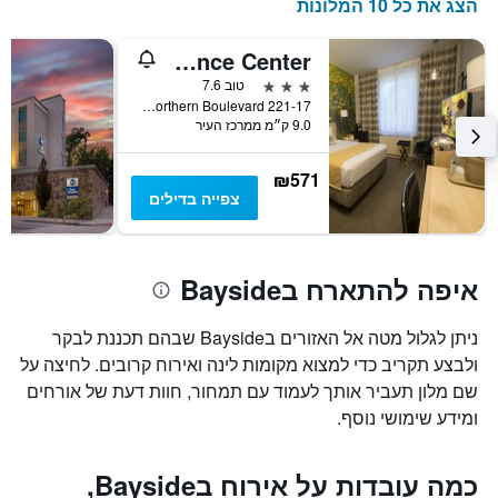
הצג את כל 10 המלונות
כולל
1
ציר
Adria Hotel and Conference Center
Y
3 כוכבים
טוב 7.6
המציג
221-17 Northern Boulevard, קווינס, NY, ארצות הברית
את
9.0 ק״מ ממרכז העיר
מחיר
הממוצע
של
₪571
חדר
צפייה בדילים
איפה להתארח בBayside
ניתן לגלול מטה אל האזורים בBayside שבהם תכננת לבקר
ולבצע תקריב כדי למצוא מקומות לינה ואירוח קרובים. לחיצה על
שם מלון תעביר אותך לעמוד עם תמחור, חוות דעת של אורחים
ומידע שימושי נוסף.
כמה עובדות על אירוח בBayside,