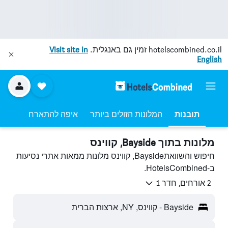
hotelscombined.co.il
זמין גם באנגלית.
Visit site in
English
תובנות
המלונות הזולים ביותר
איפה להתארח
מלונות בתוך Bayside, קווינס
חיפוש והשוואתBayside, קווינס מלונות ממאות אתרי נסיעות
ב-HotelsCombined.
2 אורחים, חדר 1
Bayside - קווינס, NY, ארצות הברית