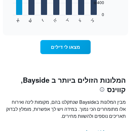
₪400
X
bars.
המציגים
חודשים.
0
התרשים
התרשים
'
'
'
'
'
'
ש
'
א
ה
ב
ד
ג
ו
הבא
End
כולל
of
מציג
interactive
1
את
chart
ציר
מחיר
Y
הממוצע
מצאו לי דילים
המציגים
של
את
חדר
המחיר
לכל
הממוצע
יום
של
בשבוע
חדר
התרשים
המלונות הזולים ביותר ב Bayside,
כולל
קווינס
1
ציר
X
מבין המלונות בBayside שנתקלנו בהם, מקומות לינה ואירוח
המציגים
אלו מתומחרים הכי נמוך. במידה ויש לך אפשרות, מומלץ לבדוק
את
תאריכים נוספים ולהשוות מחירים.
ימי
השבוע.
התרשים