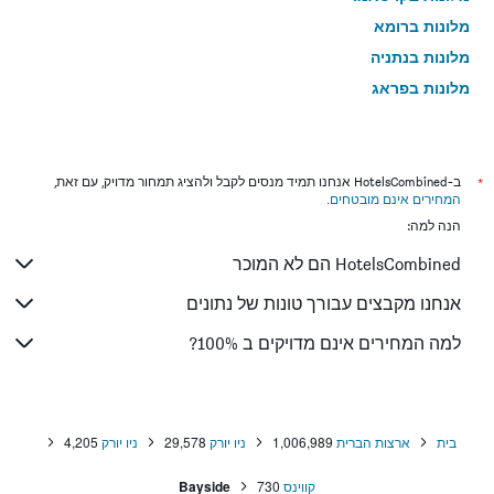
מלונות ברומא
מלונות בנתניה
מלונות בפראג
מלונות בטבריה
מלונות בטוקיו
מלונות בבנגקוק
*
ב-HotelsCombined אנחנו תמיד מנסים לקבל ולהציג תמחור מדויק, עם זאת,
המחירים אינם מובטחים
.
מלונות בלונדון
הנה למה:
מלונות בבוקרשט
HotelsCombined הם לא המוכר
מלונות בפאפוס
מלונות בלימסול
אנחנו מקבצים עבורך טונות של נתונים
מלונות בפאטונג
למה המחירים אינם מדויקים ב 100%?
מלונות בפריז
מלונות בוינה
מלונות בטביליסי
בית
ארצות הברית
1,006,989
ניו יורק
29,578
ניו יורק
4,205
מלונות באיה נאפה
קווינס
730
Bayside
מלונות בבאטומי