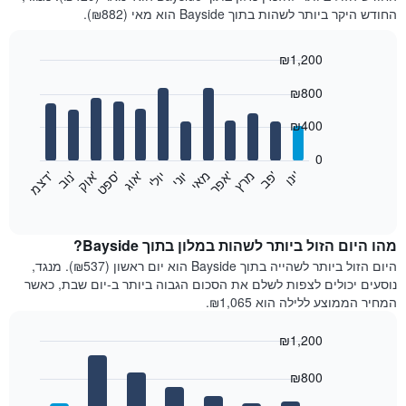
החודש היקר ביותר לשהות בתוך Bayside הוא מאי (₪882).
₪1,200
Bar
Chart
₪800
graphic.
chart
with
12
₪400
bars.
0
התרשים
'
'
מרץ
'
מאי
יוני
יולי
'
'
'
'
'
י
נ
ו
פ
ב​​​​​​​
א
פ
ר
א
ו
ג
ס
פ
ט
א
ו
ק
נ
ו
ב
ד
צ
מ
הבא
End
of
מציג
interactive
את
chart
מחיר
מהו היום הזול ביותר לשהות במלון בתוך Bayside?
הממוצע
היום הזול ביותר לשהייה בתוך Bayside הוא יום ראשון (₪537). מנגד,
של
נוסעים יכולים לצפות לשלם את הסכום הגבוה ביותר ב-יום שבת, כאשר
חדר
המחיר הממוצע ללילה הוא ₪1,065.
בכל
חודש
₪1,200
התרשים
Bar
כולל
Chart
graphic.
chart
₪800
1
with
ציר
7