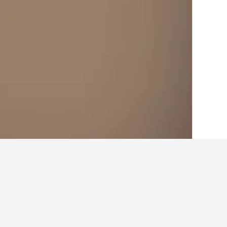
בית
בריטניה
314,761
סקוטלנד
35,438
תובנות עבור מלונות בקרבת מ
ניתן להשתמש בטיפים שלנו המבוססים על נתוני HotelsCombined כדי למצוא את המלון הבא שלך בקרבת מקו