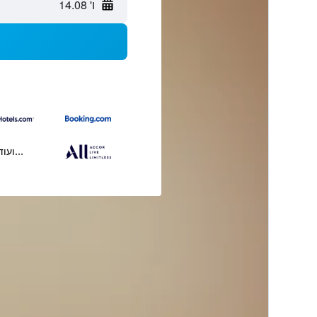
ו' 14.08
...ועוד