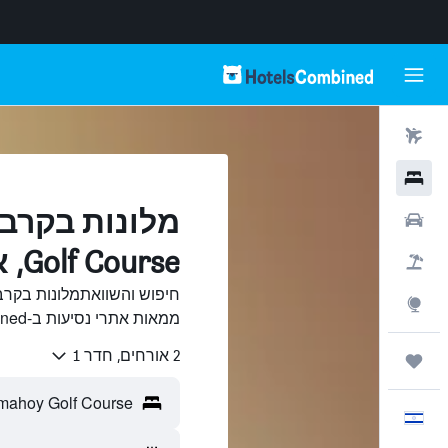
טיסות
מלונות
רכבים
Golf Course, אדינבורו
חבילות
Explore
ממאות אתרי נסיעות ב-HotelsCombined.
2 אורחים, חדר 1
טיולים ונסיעות
עִבְרִית