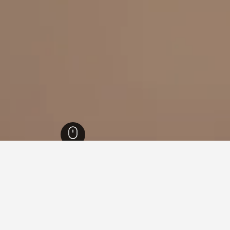
אדינבורו
4,945
Dalmahoy Golf Course
קום Dalmahoy Golf Course
ם Dalmahoy Golf Course.