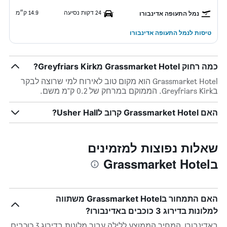
24 דקות נסיעה
14.9 ק״מ
נמל התעופה אדינבורו
טיסות לנמל התעופה אדינבורו
כמה רחוק Grassmarket Hotel מGreyfriars Kirk?
Grassmarket Hotel הוא מקום טוב לאירוח למי שרוצה לבקר
בGreyfriars Kirk. הממוקם במרחק של 0.2 ק"מ משם.
האם Grassmarket Hotel קרוב לUsher Hall?
שאלות נפוצות למזמינים
בGrassmarket Hotel
האם התמחור בGrassmarket Hotel משתווה
למלונות בדירוג 3 כוכבים באדינבורו?
באדינבורו, המחיר הממוצע ללילה עבור מלונות בדירוג 3 כוכבים