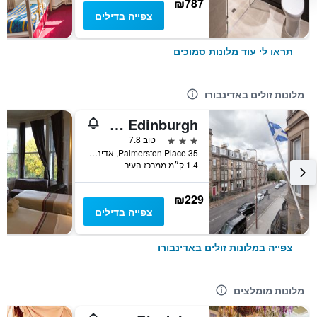
₪787
צפייה בדילים
תראו לי עוד מלונות סמוכים
מלונות זולים באדינבורו
Revolver Edinburgh
3 כוכבים
טוב 7.8
35 Palmerston Place, אדינבורו, בריטניה
1.4 ק״מ ממרכז העיר
₪229
צפייה בדילים
צפייה במלונות זולים באדינבורו
מלונות מומלצים