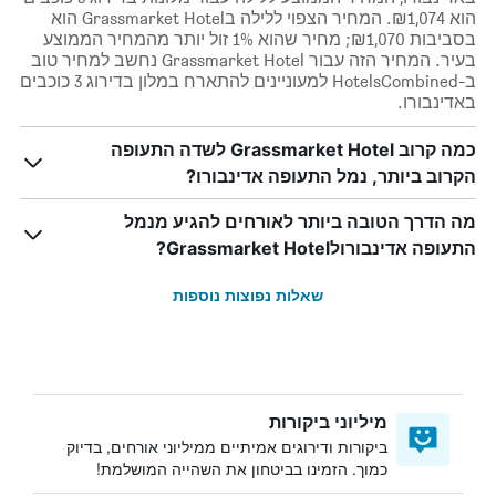
הוא ₪1,074. המחיר הצפוי ללילה בGrassmarket Hotel הוא
בסביבות ₪1,070; מחיר שהוא 1% זול יותר מהמחיר הממוצע
בעיר. המחיר הזה עבור Grassmarket Hotel נחשב למחיר טוב
ב-HotelsCombined למעוניינים להתארח במלון בדירוג 3 כוכבים
באדינבורו.
כמה קרוב Grassmarket Hotel לשדה התעופה
הקרוב ביותר, נמל התעופה אדינבורו?
מה הדרך הטובה ביותר לאורחים להגיע מנמל
התעופה אדינבורולGrassmarket Hotel?
שאלות נפוצות נוספות
מיליוני ביקורות
ביקורות ודירוגים אמיתיים ממיליוני אורחים, בדיוק
כמוך. הזמינו בביטחון את השהייה המושלמת!