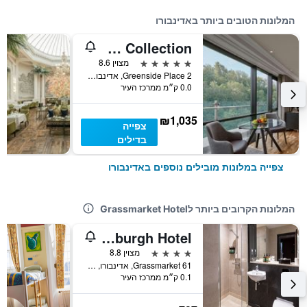
המלונות הטובים ביותר באדינבורו
The Glasshouse Autograph Collection
5 כוכבים
מצוין 8.6
2 Greenside Place, אדינבורו, בריטניה
0.0 ק״מ ממרכז העיר
₪1,035
צפייה
בדילים
צפייה במלונות מובילים נוספים באדינבורו
המלונות הקרובים ביותר לGrassmarket Hotel
Apex City of Edinburgh Hotel
4 כוכבים
מצוין 8.8
61 Grassmarket, אדינבורו, בריטניה
0.1 ק״מ ממרכז העיר