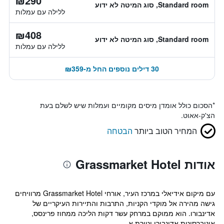
₪290
Standard room, סוג המיטה לא ידוע
ללילה עם עמלות
₪408
Standard room, סוג המיטה לא ידוע
ללילה עם עמלות
30 דילים נוספים החל מ-₪359
*
הסכום כולל אומדן מיסים מקומיים ועמלות שיש לשלם בעת
הצ'ק-אאוט.
המחיר הטוב ביותר
הבטחה
אודות Grassmarket Hotel
עם מיקום אידיאלי במרכז העיר, אורחי Grassmarket Hotel מרוויחים
גישה מהירה אל מוקדי הקניות, התרבות והתיירות העיקריים של
אדינבורו. הוא ממוקם במרחק עשר דקות הליכה ממחוז פרינסס,
אוניברסיטת אדינבורו וטירת א...