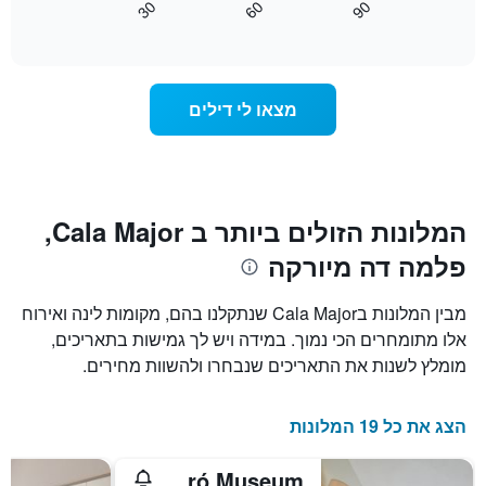
30
60
90
התרשים
כיצד
End
of
כולל
משתנה
interactive
1
מחיר
chart
ציר
החדר
Y
ככל
מצאו לי דילים
המציג
שמתקרב
את
מועד
מחיר
השהות
הממוצע
התרשים
של
כולל1
חדר
ציר
המלונות הזולים ביותר ב Cala Major,
X
פלמה דה מיורקה
המציגים
את
מספר
מבין המלונות בCala Major שנתקלנו בהם, מקומות לינה ואירוח
הימים
אלו מתומחרים הכי נמוך. במידה ויש לך גמישות בתאריכים,
שנותרו
מומלץ לשנות את התאריכים שנבחרו ולהשוות מחירים.
עד
למועד
השהות
הצג את כל 19 המלונות
התרשים
כולל
1
Hotel Joan Miró Museum