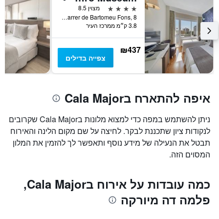
ציר
4 כוכבים
מצוין 8.5
Y
Carrer de Bartomeu Fons, 8, פלמה דה מיורקה, מיורקה, ספרד
המציג
3.8 ק״מ ממרכז העיר
את
מחיר
הממוצע
₪437
של
צפייה בדילים
חדר
איפה להתארח בCala Major
ניתן להשתמש במפה כדי למצוא מלונות בCala Major שקרובים
לנקודות ציון שתכננת לבקר. לחיצה על שם מקום הלינה והאירוח
תבטל את הנעילה של מידע נוסף ותאפשר לך להזמין את המלון
המסוים הזה.
כמה עובדות על אירוח בCala Major,
פלמה דה מיורקה