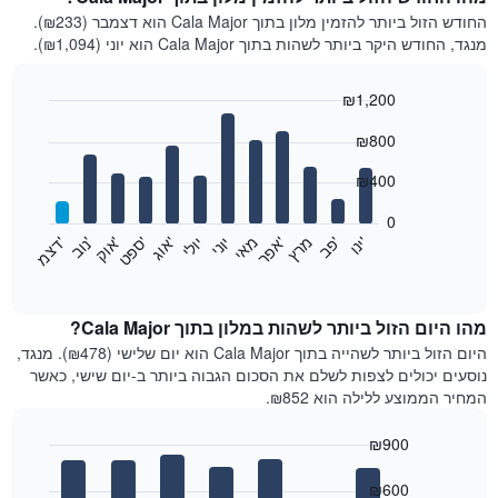
החודש הזול ביותר להזמין מלון בתוך Cala Major הוא דצמבר (₪233).
מנגד, החודש היקר ביותר לשהות בתוך Cala Major הוא יוני (₪1,094).
₪1,200
Bar
Chart
₪800
graphic.
chart
with
12
₪400
bars.
0
התרשים
'
'
מרץ
'
מאי
יוני
יולי
'
'
'
'
'
י
נ
ו
פ
ב​​​​​​​
א
פ
ר
א
ו
ג
ס
פ
ט
א
ו
ק
נ
ו
ב
ד
צ
מ
הבא
End
of
מציג
interactive
את
chart
מחיר
מהו היום הזול ביותר לשהות במלון בתוך Cala Major?
הממוצע
היום הזול ביותר לשהייה בתוך Cala Major הוא יום שלישי (₪478). מנגד,
של
נוסעים יכולים לצפות לשלם את הסכום הגבוה ביותר ב-יום שישי, כאשר
חדר
המחיר הממוצע ללילה הוא ₪852.
בכל
חודש
₪900
התרשים
Bar
כולל
Chart
graphic.
chart
₪600
1