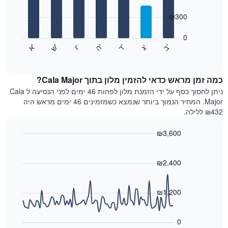
with
ציר
7
₪300
X
bars.
המציגים
חודשים.
0
התרשים
התרשים
'
'
'
'
'
'
ש
'
א
ה
ד
ב
ג
ו
הבא
End
כולל
of
מציג
interactive
1
את
chart
ציר
מחיר
כמה זמן מראש כדאי להזמין מלון בתוך Cala Major?
Y
הממוצע
ניתן לחסוך כסף על ידי הזמנת מלון לפחות 46 ימים לפני הנסיעה ל Cala
המציגים
של
Major. המחיר הנמוך ביותר שנמצא כשמזמינים 46 ימים מראש היה
את
חדר
₪432 ללילה.
המחיר
לכל
הממוצע
יום
₪3,600
של
בשבוע
חדר
Line
התרשים
Chart
graphic.
chart
כולל
with
₪2,400
1
90
ציר
data
X
points.
₪1,200
המציגים
את
התרשים
ימי
הבא
0
השבוע.
מציג