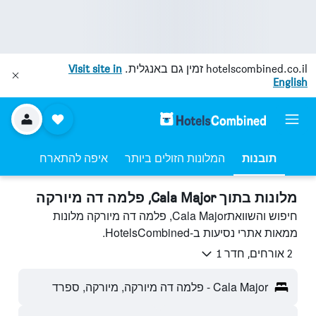
hotelscombined.co.il
זמין גם באנגלית.
Visit site in
English
תובנות
המלונות הזולים ביותר
איפה להתארח
מלונות בתוך Cala Major, פלמה דה מיורקה
חיפוש והשוואתCala Major, פלמה דה מיורקה מלונות
ממאות אתרי נסיעות ב-HotelsCombined.
2 אורחים, חדר 1
Cala Major - פלמה דה מיורקה, מיורקה, ספרד