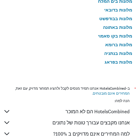
מלונות בים המלח
מלונות בדובאי
מלונות בבודפשט
מלונות באתונה
מלונות בקו סאמוי
מלונות ברומא
מלונות בנתניה
מלונות בפראג
מלונות בטבריה
מלונות בטוקיו
מלונות בניו יורק
*
ב-HotelsCombined אנחנו תמיד מנסים לקבל ולהציג תמחור מדויק, עם זאת,
המחירים אינם מובטחים
.
מלונות בבנגקוק
הנה למה:
מלונות בלונדון
HotelsCombined הם לא המוכר
מלונות בבוקרשט
מלונות בפאפוס
אנחנו מקבצים עבורך טונות של נתונים
מלונות בלימסול
למה המחירים אינם מדויקים ב 100%?