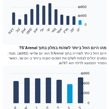
Bar
Chart
₪800
graphic.
chart
with
12
₪400
bars.
0
התרשים
'
'
מרץ
'
מאי
יוני
יולי
'
'
'
'
'
י
נ
ו
פ
ב​​​​​​​
א
פ
ר
א
ו
ג
ס
פ
ט
א
ו
ק
נ
ו
ב
ד
צ
מ
הבא
End
of
מציג
interactive
את
chart
מחיר
מהו היום הזול ביותר לשהות במלון בתוך S'Arenal?
הממוצע
היום הזול ביותר לשהייה בתוך S'Arenal הוא יום שלישי (₪582). מנגד,
של
נוסעים יכולים לצפות לשלם את הסכום הגבוה ביותר ב-יום שני, כאשר
חדר
המחיר הממוצע ללילה הוא ₪787.
בכל
חודש
₪900
התרשים
Bar
כולל
Chart
graphic.
chart
₪600
1
with
ציר
7
₪300
X
bars.
המציגים
חודשים.
0
התרשים
התרשים
'
'
'
'
'
'
ש
'
א
ה
ד
ב
ג
ו
הבא
End