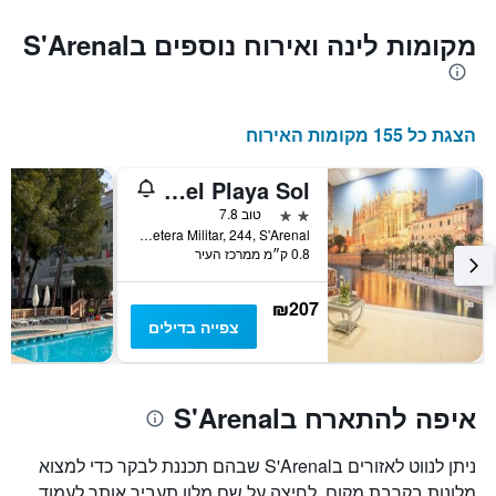
מקומות לינה ואירוח נוספים בS'Arenal
הצגת כל 155 מקומות האירוח
Hotel Playa Sol
2 כוכבים
טוב 7.8
Carretera Militar, 244, S'Arenal, מיורקה, ספרד
0.8 ק״מ ממרכז העיר
₪207
צפייה בדילים
איפה להתארח בS'Arenal
ניתן לנווט לאזורים בS'Arenal שבהם תכננת לבקר כדי למצוא
מלונות בקרבת מקום. לחיצה על שם מלון תעביר אותך לעמוד