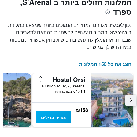
המלונות הזולים ביותר ב S'Arenal,
X
המחיר
ספרד
הממוצע
המציגים
של
את
חדר
מספר
נכון לעכשיו, אלו הם המחירים הנמוכים ביותר שמצאנו במלונות
הימים
במהלך
בS'Arenal. המחירים עשויים להשתנות בהתאם לתאריכים
סוף
שנותרו
שנבחרו, אז מומלץ להתמש בחיפוש ולבדוק אפשרויות נוספות
עד
השבוע
זה
למועד
במידה ויש לך גמישות.
השהות
שנמצא
בימים
התרשים
כולל
האחרונים
הצג את כל 155 המלונות
1
ציר
Hostal Orsi
Y
המציג
Calle Enric Vaquer, 9, S'Arenal, מיורקה, ספרד
1.1 ק״מ ממרכז העיר
את
מחיר
הממוצע
של
₪158
חדר
צפייה בדילים