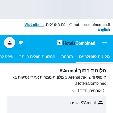
hotelscombined.co.il
זמין גם באנגלית.
Visit site in
English
מלונות פופולריים
תובנות
המלונות הזולים ביותר
איפה לה
מלונות בתוך S'Arenal
חיפוש והשוואת S'Arenal מלונות ממאות אתרי נסיעות ב-
HotelsCombined.
2 אורחים, חדר 1
S'Arenal, ספרד