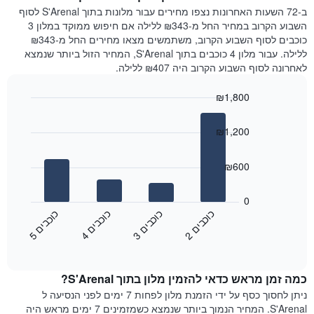
המציג
הלילה
ב-72 השעות האחרונות נצפו מחירים עבור מלונות בתוך S'Arenal לסוף
את
שנמצא
השבוע הקרוב במחיר החל מ-₪343 ללילה אם חיפוש ממוקד במלון 3
מחיר
היום
כוכבים לסוף השבוע הקרוב, משתמשים מצאו מחירים החל מ-₪343
הממוצע
בימים
ללילה. עבור מלון 4 כוכבים בתוך S'Arenal, המחיר הזול ביותר שנמצא
של
האחרונים
לאחרונה לסוף השבוע הקרוב היה ₪407 ללילה.
חדר
השלושה,
מקובץ
₪1,800
לפי
Bar
Chart
דירוג
graphic.
chart
הכוכבים
₪1,200
with
התרשים
4
מציג
bars.
₪600
1
ציר
התרשים
X
הבא
0
המציג
מציג
כ
ם
כ
ם
כ
ם
כ
ם
קטגוריות
את
2
ו
כ
ב
י
3
ו
כ
ב
י
4
ו
כ
ב
י
5
ו
כ
ב
י
מלונות
End
המחיר
of
לפי
הממוצע
interactive
מדרגות
לחדר
chart
כוכבים.
כמה זמן מראש כדאי להזמין מלון בתוך S'Arenal?
ללילה
התרשים
הנוכחי,
ניתן לחסוך כסף על ידי הזמנת מלון לפחות 7 ימים לפני הנסיעה ל
כולל
כפי
S'Arenal. המחיר הנמוך ביותר שנמצא כשמזמינים 7 ימים מראש היה