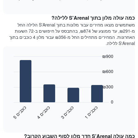
כולל
of
מציג
interactive
1
את
chart
ציר
מחיר
כמה עולה מלון בתוך S'Arenal ללילה?
Y
הממוצע
משתמשים מצאו מחירים עבור מלונות בתוך S'Arenal הלילה החל
המציגים
של
מ-₪291, עד ממוצע של ₪874, בהתבסס על חיפושים ב-72 השעות
את
חדר
האחרונות. המחירים מתחילים החל מ-₪356 עבור מלון 4 כוכבים בתוך
המחיר
לכל
S'Arenal ללילה.
הממוצע
יום
של
בשבוע
חדר
₪900
התרשים
Bar
כולל
Chart
graphic.
chart
1
₪600
with
ציר
4
X
bars.
₪300
המציגים
את
התרשים
ימי
הבא
0
השבוע.
מציג
כ
ם
כ
ם
כ
ם
כ
ם
התרשים
את
1
ו
כ
ב
י
3
ו
כ
ב
י
4
ו
כ
ב
י
5
ו
כ
ב
י
כולל
End
מחיר
1
of
הממוצע
interactive
ציר
של
chart
Y
כמה עולה S'Arenal חדר מלון לסוף השבוע הקרוב?
חדר