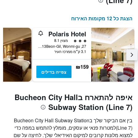
(Line 7)
הצגת כל 12 מקומות האירוח
Polaris Hotel
3 דירוג מחלקת נוסעים
מצוין 8.1
27, Sohyang-ro 13Beon-Gil, Wonmi-gu, בוכאון, דרום קוריאה
3.1 ק״מ ממרכז העיר
₪159
צפייה בדילים
איפה להתארח בBucheon City Hall
Subway Station (Line 7)
בין אם הביקור שלך בBucheon City Hall Subway Station
(Line 7)למטרות פנאי או עסקים, מומלץ להתמש במפה כדי
למצוא מלונות קרובים למיקום האידיאלי שלך. לחיצה על שם