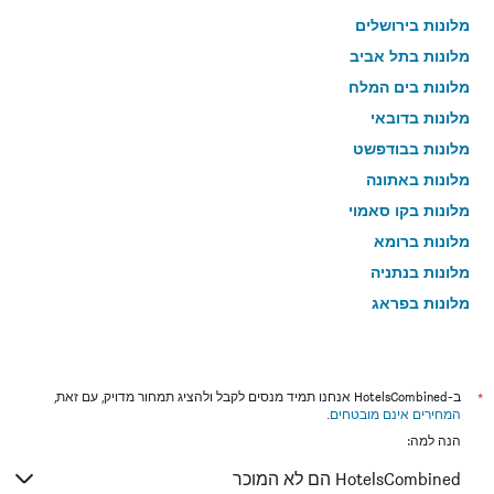
מלונות בירושלים
מלונות בתל אביב
מלונות בים המלח
מלונות בדובאי
מלונות בבודפשט
מלונות באתונה
מלונות בקו סאמוי
מלונות ברומא
מלונות בנתניה
מלונות בפראג
מלונות בטבריה
מלונות בטוקיו
מלונות בניו יורק
*
ב-HotelsCombined אנחנו תמיד מנסים לקבל ולהציג תמחור מדויק, עם זאת,
המחירים אינם מובטחים
.
מלונות בבנגקוק
הנה למה:
מלונות בלונדון
HotelsCombined הם לא המוכר
מלונות בבוקרשט