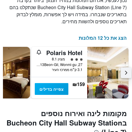
נכון לעכשיו, אלו הם המלונות במחיר הנמוך ביותר בקרבת
Bucheon City Hall Subway Station (Line 7) שנתקלנו בהם
בתאריכים שנבחרו. במידה ויש לך אפשרות, מומלץ לבדוק
תאריכים נוספים ולהשוות מחירים.
הצג את כל 12 המלונות
Polaris Hotel
3 דירוג מחלקת נוסעים
מצוין 8.1
27, Sohyang-ro 13Beon-Gil, Wonmi-gu, בוכאון, דרום קוריאה
3.1 ק״מ ממרכז העיר
₪159
צפייה בדילים
מקומות לינה ואירוח נוספים
בBucheon City Hall Subway Station