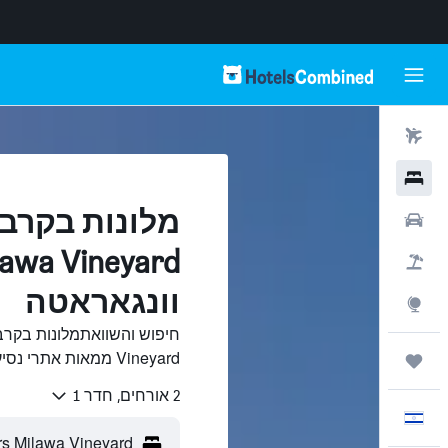
טיסות
מלונות
רכבים
חבילות
וונגאראטה
Explore
Vineyard ממאות אתרי נסיעות ב-HotelsCombined.
טיולים ונסיעות
2 אורחים, חדר 1
עִבְרִית