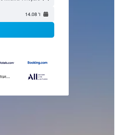
ו' 14.08
...ועוד