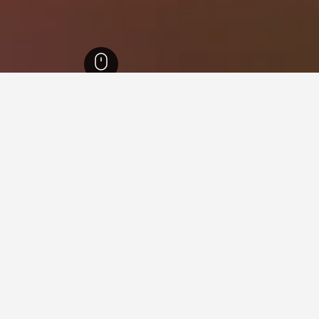
מילאווה
5
Brown Brothers Milawa Vineyard
מבין המלונות בקרבת Brown Brothers Milawa Vineyard שנתקלנו בהם, מקומות 
להתמש בחיפוש ולבדוק אפשרויות נוספות במידה ויש לך גמישות.