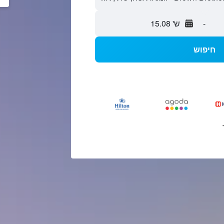
-
ש' 15.08
חיפוש