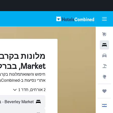
טיסות
מלונות
רכבים
Market, בברלי
חבילות
Explore
אתרי נסיעות ב-HotelsCombined.
2 אורחים, חדר 1
טיולים ונסיעות
עִבְרִית