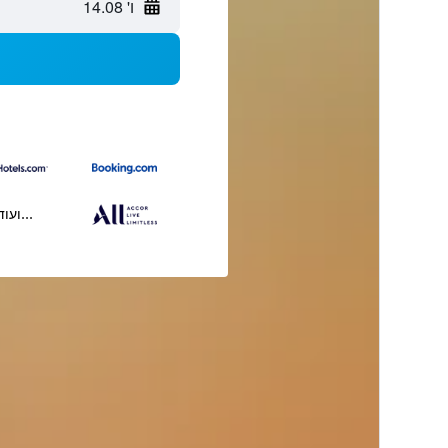
ו' 14.08
...ועוד