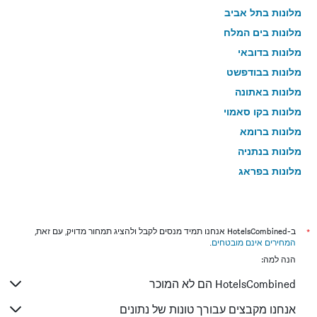
מלונות בתל אביב
מלונות בים המלח
מלונות בדובאי
מלונות בבודפשט
מלונות באתונה
מלונות בקו סאמוי
מלונות ברומא
מלונות בנתניה
מלונות בפראג
מלונות בטבריה
מלונות בטוקיו
מלונות בניו יורק
*
ב-HotelsCombined אנחנו תמיד מנסים לקבל ולהציג תמחור מדויק, עם זאת,
המחירים אינם מובטחים
.
מלונות בבנגקוק
הנה למה:
מלונות בלונדון
HotelsCombined הם לא המוכר
מלונות בבוקרשט
מלונות בפאפוס
אנחנו מקבצים עבורך טונות של נתונים