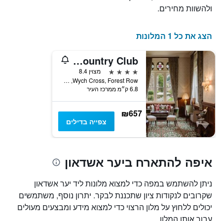
ולהשוות מחירים.
הצג את כל 1 המלונות
Ashdown Park Hotel & Country Club
4 כוכבים
מצוין 8.4
Wych Cross, Forest Row, איסט גרינסטד, בריטניה
6.8 ק״מ ממרכז העיר
₪657
צפייה בדילים
איפה להתארח ביער אשדאון
ניתן להשתמש במפה כדי למצוא מלונות ליד יער אשדאון
שקרובים לנקודות ציון שתכננת לבקר. יתרון נוסף, משתמשים
יכולים ללחוץ על מלון הרצוי כדי למצוא מידע ומבצעים מעולים
עבור אותו המלון.