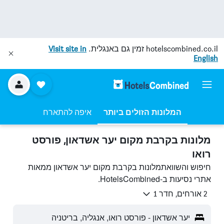
hotelscombined.co.il
זמין גם באנגלית.
Visit site in
English
המלונות הזולים ביותר
איפה להתארח
מלונות בקרבת מקום יער אשדאון, פורסט
רואו
חיפוש והשוואתמלונות בקרבת מקום יער אשדאון ממאות
אתרי נסיעות ב-HotelsCombined.
2 אורחים, חדר 1
יער אשדאון - פורסט רואו, אנגליה, בריטניה