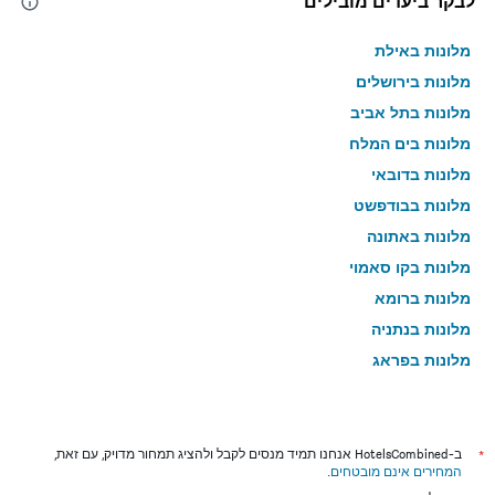
לבקר ביעדים מובילים
מלונות באילת
מלונות בירושלים
מלונות בתל אביב
מלונות בים המלח
מלונות בדובאי
מלונות בבודפשט
מלונות באתונה
מלונות בקו סאמוי
מלונות ברומא
מלונות בנתניה
מלונות בפראג
מלונות בטבריה
מלונות בטוקיו
מלונות בניו יורק
*
ב-HotelsCombined אנחנו תמיד מנסים לקבל ולהציג תמחור מדויק, עם זאת,
המחירים אינם מובטחים
.
מלונות בבנגקוק