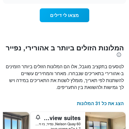
מדרגות
לחדר
chart
כוכבים.
ללילה
התרשים
הנוכחי,
מצאו לי דילים
כולל
כפי
1
שנמצא
ציר
בשלושת
Y
הימים
המציגים
האחרונים,
את
לפי
המלונות הזולים ביותר ב אהורירי, נפייר
מחיר
דירוג
החדר
כוכבים
הממוצע
התרשים
להלילה
לנוסעים בתקציב מוגבל, אלו הם המלונות הזולים ביותר הזמינים
כולל1
שנמצא
ציר
ב-אהורירי בתאריכים שנבחרו. מאחר והמחירים עשויים
בשלושת
X
להשתנות לפי תאריך, מומלץ לשנות את התאריכים במידה ויש
הימים
המציגים
לך גמישות ולהשוואת בין התעריפים.
האחרונים
קטגוריות
מלונות
לפי
הצג את כל 31 המלונות
דירוג
כוכבים.
Harbour View Motel on Ahuriri Beach in Napier NZ with sea view suites
התרשים
כולל
60 Nelson Quay, נפייר, ניו זילנד
1
1.7 ק״מ ממרכז העיר