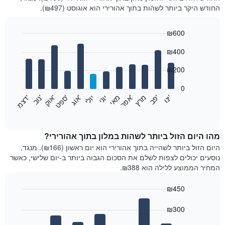
החודש היקר ביותר לשהות בתוך אהורירי הוא אוגוסט (₪497).
₪600
Bar
Chart
₪400
graphic.
chart
with
12
₪200
bars.
0
התרשים
'
'
מרץ
'
מאי
יוני
יולי
'
'
'
'
'
י
נ
ו
פ
ב​​​​​​​
א
פ
ר
א
ו
ג
ס
פ
ט
א
ו
ק
נ
ו
ב
ד
צ
מ
הבא
End
of
מציג
interactive
את
chart
מחיר
מהו היום הזול ביותר לשהות במלון בתוך אהורירי?
הממוצע
היום הזול ביותר לשהייה בתוך אהורירי הוא יום ראשון (₪166). מנגד,
של
נוסעים יכולים לצפות לשלם את הסכום הגבוה ביותר ב-יום שלישי, כאשר
חדר
המחיר הממוצע ללילה הוא ₪388.
בכל
חודש
₪450
התרשים
Bar
כולל
Chart
graphic.
chart
₪300
1
with
ציר
7