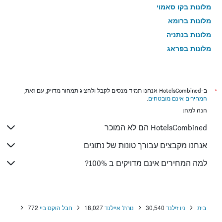
מלונות בקו סאמוי
מלונות ברומא
מלונות בנתניה
מלונות בפראג
מלונות בטבריה
מלונות בטוקיו
מלונות בניו יורק
*
ב-HotelsCombined אנחנו תמיד מנסים לקבל ולהציג תמחור מדויק, עם זאת,
המחירים אינם מובטחים
.
מלונות בבנגקוק
הנה למה:
מלונות בלונדון
HotelsCombined הם לא המוכר
מלונות בבוקרשט
מלונות בפאפוס
אנחנו מקבצים עבורך טונות של נתונים
מלונות בלימסול
למה המחירים אינם מדויקים ב 100%?
מלונות בפאטונג
מלונות בפריז
מלונות בוינה
בית
ניו זילנד
30,540
נורת' איילנד
18,027
חבל הוקס ביי
772
מלונות בטביליסי