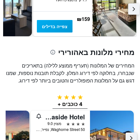
ציר
Y
המציגים
₪159
את
צפייה בדילים
המחיר
הממוצע
של
חדר
מחירי מלונות באהורירי
במהלך
סוף
השבוע
המחירים של המלונות (תעריף ממוצע ללילה) בתאריכים
זה
שנבחרו, בחלוקה לפי דירוג המלון. לקבלת תובנות נוספות, שמנו
שנמצא
דגש גם על המלונות הפופולריים והטובים ביותר לפי דירוג.
בימים
האחרונים
4 כוכבים
4 כוכבים +
Navigate Seaside Hotel
4 כוכבים
מצוין 9.0
50 Waghorne Street, נפייר, ניו זילנד