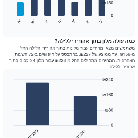
₪150
X
bars.
המציגים
חודשים.
0
התרשים
התרשים
'
'
'
'
'
'
ש
'
א
ה
ד
ב
ג
ו
הבא
End
כולל
of
מציג
interactive
1
את
chart
ציר
מחיר
כמה עולה מלון בתוך אהורירי ללילה?
Y
הממוצע
משתמשים מצאו מחירים עבור מלונות בתוך אהורירי הלילה החל
המציגים
של
מ-₪156, עד ממוצע של ₪227, בהתבסס על חיפושים ב-72 השעות
את
חדר
האחרונות. המחירים מתחילים החל מ-₪228 עבור מלון 4 כוכבים בתוך
המחיר
לכל
אהורירי ללילה.
הממוצע
יום
של
בשבוע
חדר
₪240
התרשים
Bar
כולל
Chart
graphic.
chart
1
₪160
with
ציר
2
X
bars.
₪80
המציגים
את
התרשים
ימי
הבא
0
השבוע.
מציג
כ
ם
כ
ם
התרשים
את