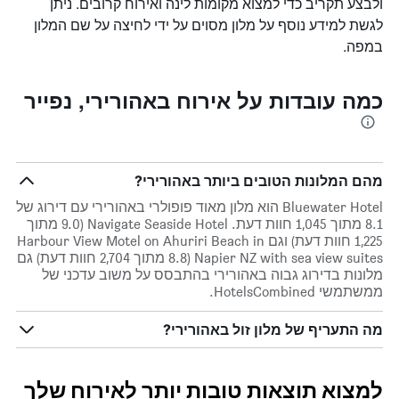
ולבצע תקריב כדי למצוא מקומות לינה ואירוח קרובים. ניתן
לגשת למידע נוסף על מלון מסוים על ידי לחיצה על שם המלון
במפה.
כמה עובדות על אירוח באהורירי, נפייר
מהם המלונות הטובים ביותר באהורירי?
Bluewater Hotel הוא מלון מאוד פופולרי באהורירי עם דירוג של
8.1 מתוך 1,045 חוות דעת. Navigate Seaside Hotel (9.0 מתוך
1,225 חוות דעת) וגם Harbour View Motel on Ahuriri Beach in
Napier NZ with sea view suites (8.8 מתוך 2,704 חוות דעת) גם
מלונות בדירוג גבוה באהורירי בהתבסס על משוב עדכני של
ממשתמשי HotelsCombined.
מה התעריף של מלון זול באהורירי?
למצוא תוצאות טובות יותר לאירוח שלך