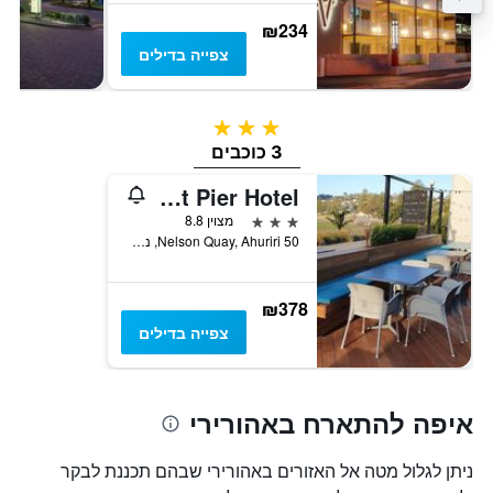
₪234
צפייה בדילים
3 כוכבים
3 כוכבים
East Pier Hotel
3 כוכבים
מצוין 8.8
50 Nelson Quay, Ahuriri, נפייר, ניו זילנד
₪378
צפייה בדילים
איפה להתארח באהורירי
ניתן לגלול מטה אל האזורים באהורירי שבהם תכננת לבקר