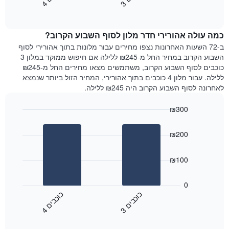
3
ו
כ
ב
י
4
ו
כ
ב
י
כולל
End
מחיר
1
of
הממוצע
interactive
ציר
של
chart
Y
כמה עולה אהורירי חדר מלון לסוף השבוע הקרוב?
חדר
המציג
הלילה
ב-72 השעות האחרונות נצפו מחירים עבור מלונות בתוך אהורירי לסוף
את
שנמצא
השבוע הקרוב במחיר החל מ-₪245 ללילה אם חיפוש ממוקד במלון 3
מחיר
היום
כוכבים לסוף השבוע הקרוב, משתמשים מצאו מחירים החל מ-₪245
הממוצע
בימים
ללילה. עבור מלון 4 כוכבים בתוך אהורירי, המחיר הזול ביותר שנמצא
של
האחרונים
לאחרונה לסוף השבוע הקרוב היה ₪245 ללילה.
חדר
השלושה,
מקובץ
₪300
לפי
Bar
Chart
דירוג
graphic.
chart
הכוכבים
₪200
with
התרשים
2
מציג
bars.
₪100
1
ציר
התרשים
X
הבא
0
המציג
מציג
כ
ם
כ
ם
קטגוריות
את
3
ו
כ
ב
י
4
ו
כ
ב
י
מלונות
End
המחיר
of
לפי
הממוצע
interactive