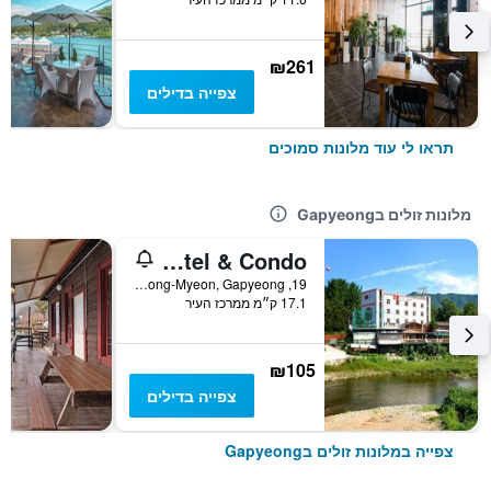
₪261
צפייה בדילים
תראו לי עוד מלונות סמוכים
מלונות זולים בGapyeong
Traum Hotel & Condo
19, Eunhaengnamu-Gil, Cheongpyeong-Myeon, Gapyeong, דרום קוריאה
17.1 ק״מ ממרכז העיר
₪105
צפייה בדילים
צפייה במלונות זולים בGapyeong