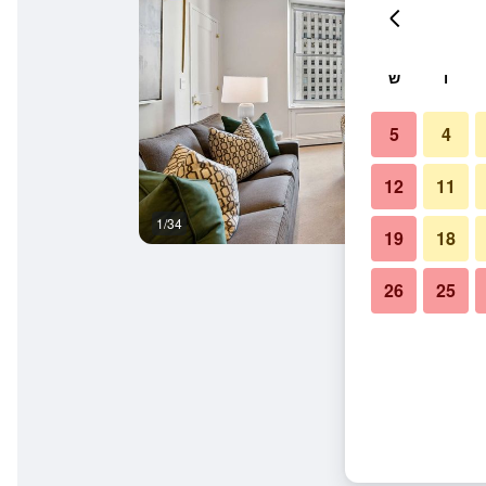
ו
ש
5
4
12
11
1/34
חדר שינה
19
18
26
25