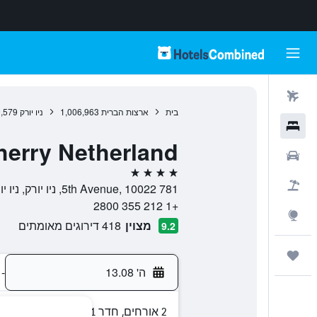
טיסות
בית
ארצות הברית
1,006,963
ניו יורק
,579
מלונות
herry Netherland
רכבים
4 כוכבים
חבילות
781 5th Avenue, 10022, ניו יורק, ניו יורק, ארצות הברית
+1 212 355 2800
Explore
מצוין
418 דירוגים מאומתים
9.2
טיולים ונסיעות
ה' 13.08
-
2 אורחים, חדר 1