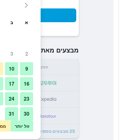
חיפו
א
ב
₪2,469
מבצעים מאת
/
הזול ביות
3
2
ספק
סה"
10
9
69
17
16
24
23
62
31
30
85
זול יותר
ממו
25 מבצעים נוספים לThe Sherry Netherland