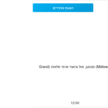
הצגת מחירים
מלון ’דה שרי נת’רלנד’ (The Sherry Netherland) נמצא במיקום מרכזי בשדרה החמישית (Fifth Avenue) שבמידטאון (Midtown) מנהטן, מול גראנד ארמי פלאזה (Grand
12:00