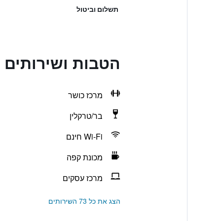
תשלום וביטול
הטבות ושירותים בe Sherry Netherland
מרכז כושר
בר/טרקלין
Wi-Fi חינם
מכונת קפה
מרכז עסקים
הצג את כל 73 השירותים