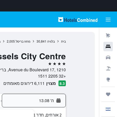
טיסות
בית
בלגיה
30,841
מחוז בריסל
2,005
ב
מלונות
sels City Centre
רכבים
4 כוכבים
חבילות
Avenue du Boulevard 17, 1210, בריסל, מחוז בריסל, בלגיה
+32 2205 1511
Explore
מצוין
6,111 דירוגים מאומתים
8.3
טיולים ונסיעות
ה' 13.08
-
עִבְרִית
2 אורחים, חדר 1