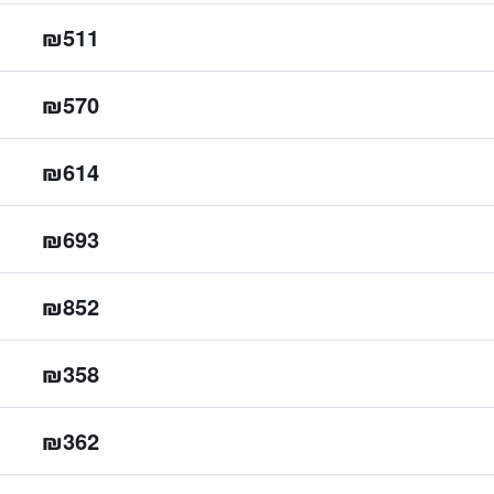
₪511
₪570
₪614
₪693
₪852
₪358
₪362