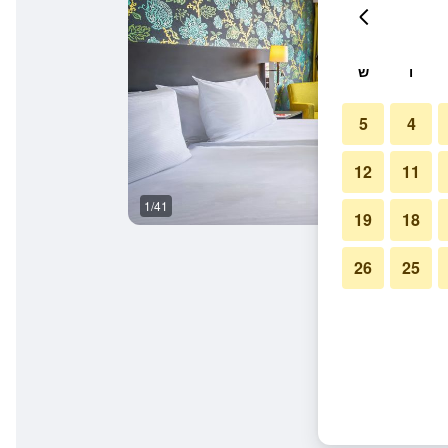
ו
ש
5
4
12
11
1/41
חדר ישיבות
19
18
26
25