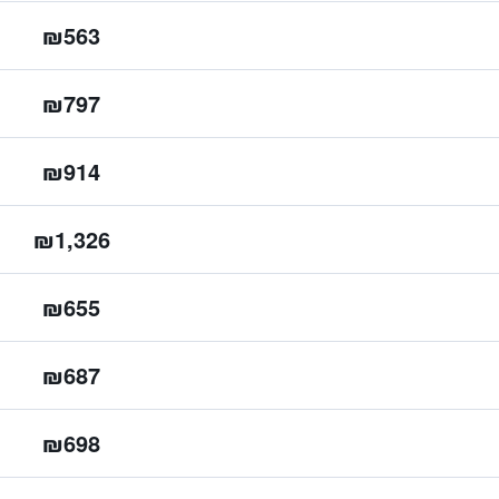
₪563
₪797
₪914
₪1,326
₪655
₪687
₪698