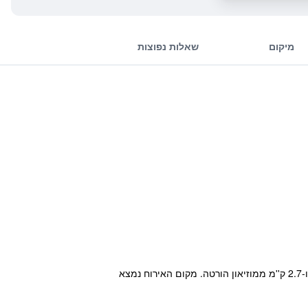
מיקום
שאלות נפוצות
מקום האירוח The82 Hostel Louise כולל גינה וטרקלין משותף, ושוכן בבריסל במרחק של 1.7 ק''מ מבואה דו לה קומבר ו-2.7 ק''מ ממוזיאון הורטה. מקום האירוח נמצא