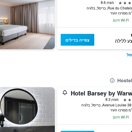
מצוין 8.6
Wi-Fi חינם
צפייה בדילים
ע ללילה
סל
Hotel Barsey by Warw
מצוין 8.3
בריסל, בלגיה
Wi-Fi חינם