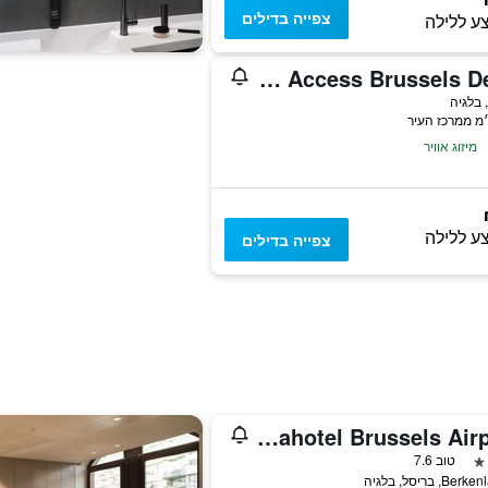
צפייה בדילים
ע ללילה
Adagio Access Brussels Delta
 בלגיה
מיזוג אוויר
ע ללילה
צפייה בדילים
pentahotel Brussels Airport
טוב 7.6
B, בריסל, בלגיה