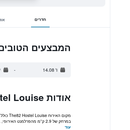
חדרים
אוד
המבצעים הטובים ביותר לse
ו' 14.08
-
ש
אודות Hostel Louise
במרחק של 2.9 ק''מ מהפרלמנט האירופי, במרחק של 3.7 ק...
עוד