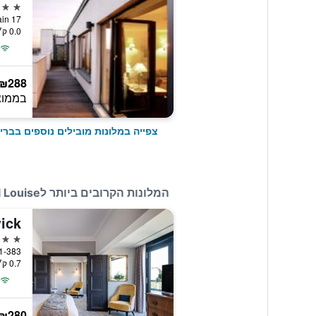
5 כוכבים
17 Rue du Chatelain, בריסל, בלגיה
0.0 ק״מ ממרכז העיר
₪288
בממוצ
צפייה במלונות מובילים נוספים בברי
המלונות הקרובים ביותר לHostel Louise
ick
4 כוכבים
381-383 Avenue Louise, 
0.7 ק״מ ממרכז העיר
₪280