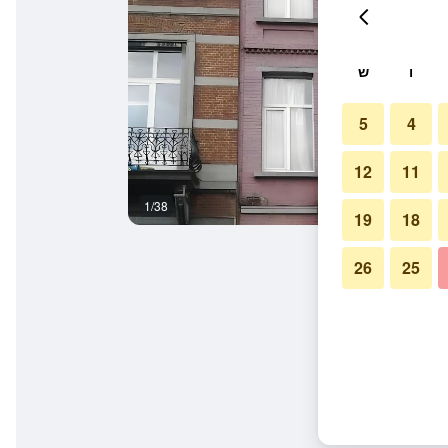
ו
ש
5
4
12
11
1/38
אחר
19
18
26
25