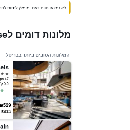
לא נמצאו חוות דעת. מומלץ לנסות להסי
מלונות דומים לHostel Louise
המלונות הטובים ביותר בבריסל
5 כוכבים
47 Rue Du Fosse Aux Loups, בריסל, בלגיה
0.0 ק״מ ממרכז העיר
₪529
בממוצ
lain