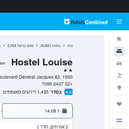
טיסות
בית
בלגיה
30,841
מחוז בריסל
2,004
ב
מלונות
Hostel Louise
רכבים
הוס
2 כוכבים
חבילות
Boulevard Général Jacques 82, 1050, בריסל, מחוז בריסל, בלג
+32 2437 7090
Explore
בסדר
1,435 דירוגים מאומתים
4.3
טיולים ונסיעות
ו' 14.08
-
עִבְרִית
2 אורחים, חדר 1