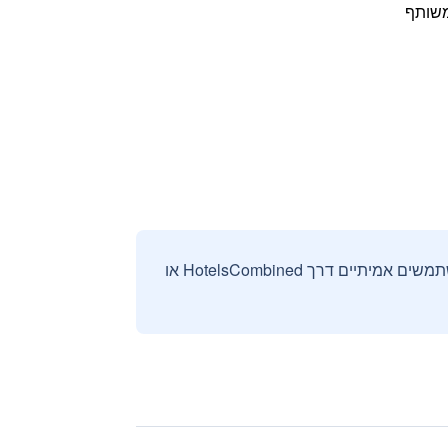
 משותף
אנחנו אוספים ומציגים ביקורות וחוות דעת רק מהזמנות מאומתות שבוצעו על ידי משתמשים אמיתיים דרך HotelsCombined או