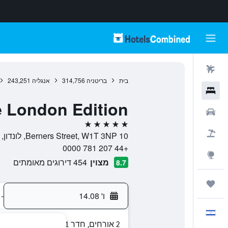
טיסות
בית
בריטניה
314,756
אנגליה
243,251
מלונות
 London Edition
רכבים
5 כוכבים
חבילות
10 Berners Street, W1T 3NP, לונדון, אנגליה, בריטניה
+44 207 781 0000
Explore
מצוין
454 דירוגים מאומתים
8.7
טיולים ונסיעות
ו' 14.08
-
עִבְרִית
2 אורחים, חדר 1