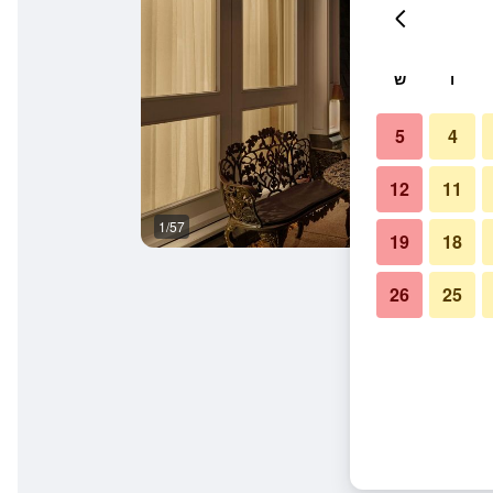
ו
ש
5
4
12
11
1/57
טרקלין
19
18
26
25