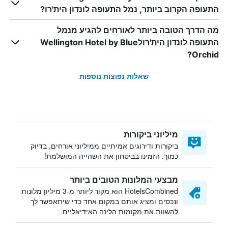
התעופה הקרוב ביותר, נמל התעופה לונדון הית'רו?
מה הדרך הטובה ביותר לאורחים להגיע מנמל
התעופה לונדון הית'רולWellington Hotel by Blue
Orchid?
שאלות נפוצות נוספות
מיליוני ביקורות
ביקורות ודירוגים אמיתיים ממיליוני אורחים, בדיוק
כמוך. הזמינו בביטחון את השהייה המושלמת!
מבצעי המלונות הטובים ביותר
HotelsCombined הוא מקור ליותר מ-3 מיליון מלונות
ונכסים ומציג אותם במקום אחד כדי שיתאפשר לך
להשוות את מקומות הלינה האידיאליים.