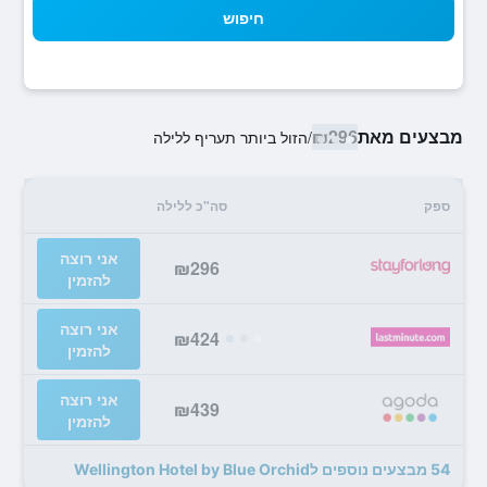
חיפוש
מבצעים מאת
₪296
/
הזול ביותר תעריף ללילה
ספק
סה"כ ללילה
אני רוצה
₪296
להזמין
אני רוצה
₪424
להזמין
אני רוצה
₪439
להזמין
54 מבצעים נוספים לWellington Hotel by Blue Orchid