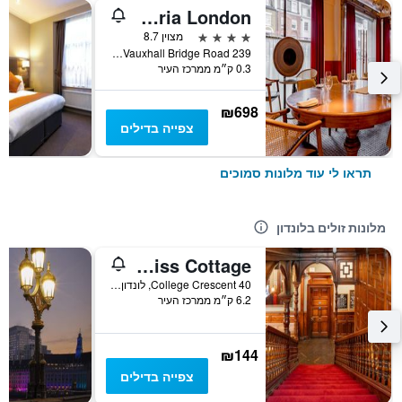
Park Plaza Victoria London
4 כוכבים
מצוין 8.7
239 Vauxhall Bridge Road, לונדון, בריטניה
0.3 ק״מ ממרכז העיר
₪698
צפייה בדילים
תראו לי עוד מלונות סמוכים
מלונות זולים בלונדון
Palmers Lodge Swiss Cottage
40 College Crescent, לונדון, בריטניה
6.2 ק״מ ממרכז העיר
₪144
צפייה בדילים