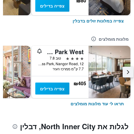
₪80
צפייה בדילים
צפייה במלונות זולים בדבלין
מלונות מומלצים
Aspect Hotel Dublin Park West
4 כוכבים
טוב 7.8
Park West Business Park, Nangor Road, 12, דבלין, אירלנד
7.7 ק״מ ממרכז העיר
₪405
צפייה בדילים
תראו לי עוד מלונות מומלצים
לגלות את North Inner City, דבלין