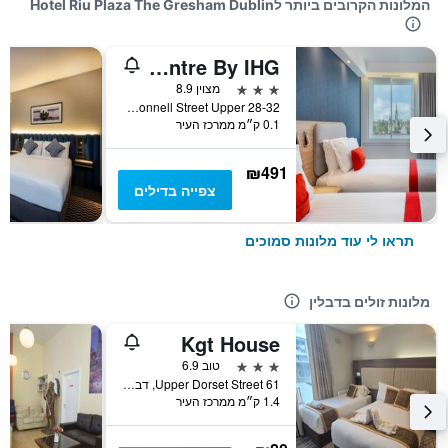
המלונות הקרובים ביותר לHotel Riu Plaza The Gresham Dublin
Holiday Inn Express Dublin City Centre By IHG
3 כוכבים
מצוין 8.9
28-32 O'Connell Street Upper, דבלין, אירלנד
0.1 ק״מ ממרכז העיר
₪491
צפייה בדילים
תראו לי עוד מלונות סמוכים
מלונות זולים בדבלין
Kgt House
3 כוכבים
טוב 6.9
61 Upper Dorset Street, דבלין, אירלנד
1.4 ק״מ ממרכז העיר