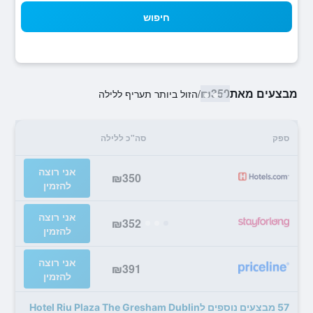
חיפוש
מבצעים מאת
₪350
/
הזול ביותר תעריף ללילה
ספק
סה"כ ללילה
אני רוצה
₪350
להזמין
אני רוצה
₪352
להזמין
אני רוצה
₪391
להזמין
57 מבצעים נוספים לHotel Riu Plaza The Gresham Dublin