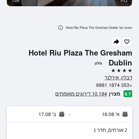
בניין
1/26
נו
תמונה של Hotel Riu Plaza The Gresham Dublin
Hotel Riu Plaza The Gresham
Dublin
מלון
4 כוכבים
דבלין, אירלנד
+353 1874 6881
מצוין
10,194 דירוגים מאומתים
8.7
א' 16.08
-
ב' 17.08
2 אורחים, חדר 1