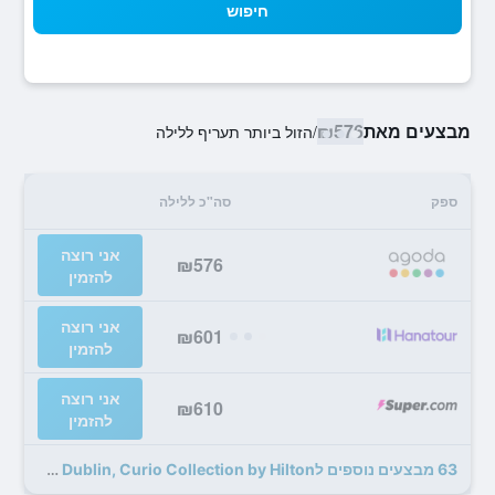
חיפוש
מבצעים מאת
₪576
/
הזול ביותר תעריף ללילה
ספק
סה"כ ללילה
אני רוצה
₪576
להזמין
אני רוצה
₪601
להזמין
אני רוצה
₪610
להזמין
63 מבצעים נוספים לThe Morrison Dublin, Curio Collection by Hilton