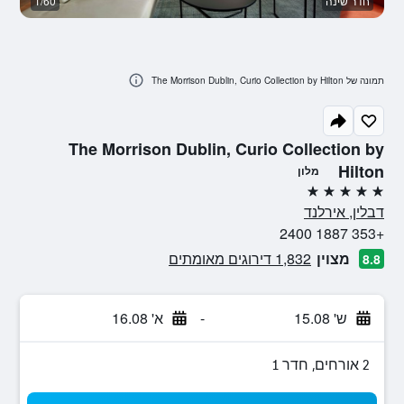
חדר שינה
1/60
סל
תמונה של The Morrison Dublin, Curio Collection by Hilton
The Morrison Dublin, Curio Collection by
Hilton
מלון
5 כוכבים
דבלין, אירלנד
+353 1887 2400
מצוין
1,832 דירוגים מאומתים
8.8
ש' 15.08
-
א' 16.08
2 אורחים, חדר 1