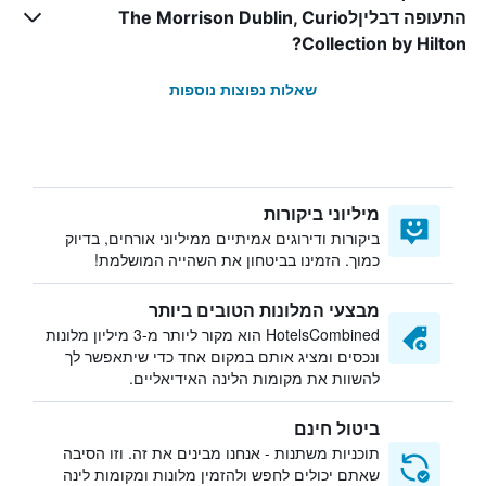
התעופה דבליןלThe Morrison Dublin, Curio
Collection by Hilton?
שאלות נפוצות נוספות
מיליוני ביקורות
ביקורות ודירוגים אמיתיים ממיליוני אורחים, בדיוק
כמוך. הזמינו בביטחון את השהייה המושלמת!
מבצעי המלונות הטובים ביותר
HotelsCombined הוא מקור ליותר מ-3 מיליון מלונות
ונכסים ומציג אותם במקום אחד כדי שיתאפשר לך
להשוות את מקומות הלינה האידיאליים.
ביטול חינם
תוכניות משתנות - אנחנו מבינים את זה. וזו הסיבה
שאתם יכולים לחפש ולהזמין מלונות ומקומות לינה