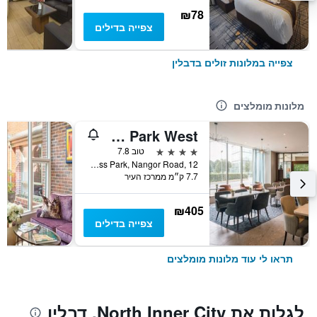
₪78
צפייה בדילים
צפייה במלונות זולים בדבלין
מלונות מומלצים
Aspect Hotel Dublin Park West
4 כוכבים
טוב 7.8
Park West Business Park, Nangor Road, 12, דבלין, אירלנד
7.7 ק״מ ממרכז העיר
₪405
צפייה בדילים
תראו לי עוד מלונות מומלצים
לגלות את North Inner City, דבלין