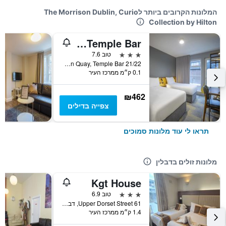
המלונות הקרובים ביותר לThe Morrison Dublin, Curio
Collection by Hilton
Fitzsimons Hotel Temple Bar
3 כוכבים
טוב 7.6
21/22 Wellington Quay, Temple Bar, דבלין, אירלנד
0.1 ק״מ ממרכז העיר
₪462
צפייה בדילים
תראו לי עוד מלונות סמוכים
מלונות זולים בדבלין
Kgt House
3 כוכבים
טוב 6.9
61 Upper Dorset Street, דבלין, אירלנד
1.4 ק״מ ממרכז העיר