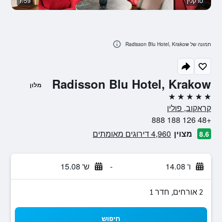
טרקלין
1/59
לו
תמונה של Radisson Blu Hotel, Krakow
Radisson Blu Hotel, Krakow
מלון
5 כוכבים
קראקוב, פולין
+48 126 188 888
מצוין
4,960 דירוגים מאומתים
8.6
ו' 14.08
-
ש' 15.08
2 אורחים, חדר 1
חיפוש