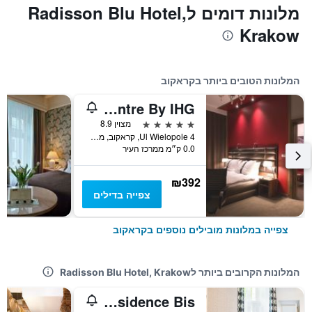
מלונות דומים לRadisson Blu Hotel,
Krakow
המלונות הטובים ביותר בקראקוב
Holiday Inn Krakow City Centre By IHG
5 כוכבים
מצוין 8.9
Ul Wielopole 4, קראקוב, מחוז פולין הקטנה, פולין
0.0 ק״מ ממרכז העיר
₪392
צפייה בדילים
צפייה במלונות מובילים נוספים בקראקוב
המלונות הקרובים ביותר לRadisson Blu Hotel, Krakow
Old Town Residence Bis