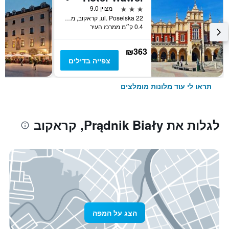
3 כוכבים
מצוין 9.0
ul. Poselska 22, קראקוב, מחוז פולין הקטנה, פולין
0.4 ק״מ ממרכז העיר
₪363
צפייה בדילים
תראו לי עוד מלונות מומלצים
לגלות את Prądnik Biały, קראקוב
הצג על המפה