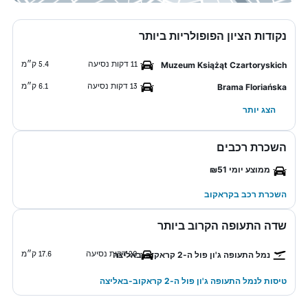
נקודות הציון הפופולריות ביותר
11 דקות נסיעה
5.4 ק״מ
Muzeum Książąt Czartoryskich
13 דקות נסיעה
6.1 ק״מ
Brama Floriańska
הצג יותר
השכרת רכבים
ממוצע יומי ₪51
השכרת רכב בקראקוב
שדה התעופה הקרוב ביותר
20 דקות נסיעה
17.6 ק״מ
נמל התעופה ג'ון פול ה-2 קראקוב-באליצה
טיסות לנמל התעופה ג'ון פול ה-2 קראקוב-באליצה