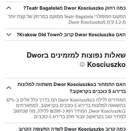
כמה רחוק Dwor Kosciuszko מTeatr Bagatela?
המקום הפופולרי Teatr Bagatela ממוקם במרחק של קצת יותר
מ-3.2 ק"מ מDwor Kosciuszko.
האם Dwor Kosciuszko קרוב לKrakow Old Town?
שאלות נפוצות למזמינים בDwor
Kosciuszko
האם התמחור בDwor Kosciuszko משתווה למלונות
בדירוג 5 כוכבים בקראקוב?
המחירים ללילה בDwor Kosciuszko הם בדרך כלל זולים ב-67%
בהשוואה למלונות בדירוג 5-כוכבים בקראקוב. למתארחים
בDwor Kosciuszko, המחיר הוא כ-₪299 ללילה, מה שנחשב
למחיר טוב בקראקוב עבור מלון בדירוג 5-כוכבים.
כמה קרוב Dwor Kosciuszko לשדה התעופה הקרוב