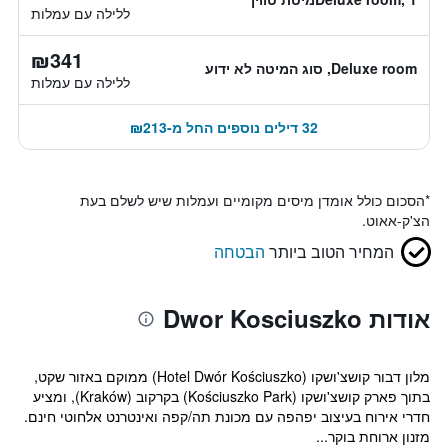
ללילה עם עמלות
₪341
Deluxe room, סוג המיטה לא ידוע
ללילה עם עמלות
32 דילים נוספים החל מ-₪213
*
הסכום כולל אומדן מיסים מקומיים ועמלות שיש לשלם בעת
הצ'ק-אאוט.
המחיר הטוב ביותר
הבטחה
אודות Dwor Kosciuszko
מלון דבור קושצ'ושקו (Hotel Dwór Kościuszko) ממוקם באזור שקט,
בתוך פארק קושצ'ושקו (Kościuszko Park) בקרקוב (Kraków), ומציע
חדרי אירוח בעיצוב יפהפה עם מכונת תה/קפה ואינטרנט אלחוטי חינם.
מזנון ארוחת בוקר...