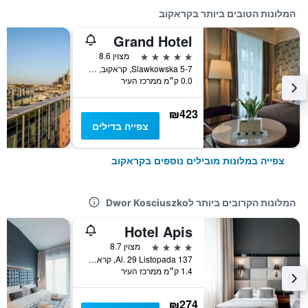
המלונות הטובים ביותר בקראקוב
Grand Hotel
5 כוכבים
מצוין 8.6
Slawkowska 5-7, קראקוב, מחוז פולין הקטנה, פולין
0.0 ק״מ ממרכז העיר
₪423
צפייה בדילים
צפייה במלונות מובילים נוספים בקראקוב
המלונות הקרובים ביותר לDwor Kosciuszko
Hotel Apis
4 כוכבים
מצוין 8.7
Al. 29 Listopada 137, קראקוב, מחוז פולין הקטנה, פולין
1.4 ק״מ ממרכז העיר
₪274