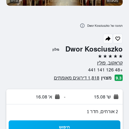
מסעדה
1/15
חד
תמונה של Dwor Kosciuszko
Dwor Kosciuszko
מלון
5 כוכבים
קראקוב, פולין
+48 126 141 441
מצוין
1,818 דירוגים מאומתים
9.3
ש' 15.08
-
א' 16.08
2 אורחים, חדר 1
חיפוש