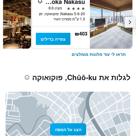
The Royal Park Canvas Fukuoka Nakasu
4 כוכבים
מצוין 8.6
5-6-20 Nakasu, פוקואוקה, יפן
1.3 ק״מ ממרכז העיר
₪403
צפייה בדילים
תראו לי עוד מלונות מומלצים
לגלות את Chūō-ku, פוקואוקה
הצג על המפה