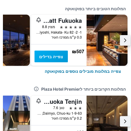
המלונות הטובים ביותר בפוקואוקה
Grand Hyatt Fukuoka
5 כוכבים
מצוין 8.8
1- 2- 82 Sumiyoshi, Hakata- Ku, פוקואוקה, יפן
0.0 ק״מ ממרכז העיר
₪507
צפייה בדילים
צפייה במלונות מובילים נוספים בפוקואוקה
המלונות הקרובים ביותר לPlaza Hotel Premier
The Knot Fukuoka Tenjin
3 כוכבים
טוב 7.6
1-9-63 Daimyo, Chuo-ku, פוקואוקה, יפן
0.2 ק״מ ממרכז העיר