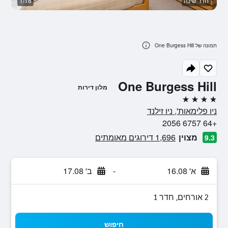
חדר שינה
1/18
נו
תמונה של One Burgess Hill
One Burgess Hill
מלון דירות
4 כוכבים
ניו פלימאות', ניו זילנד
+64 6757 2056
מצוין
1,696 דירוגים מאומתים
9.3
א' 16.08
-
ב' 17.08
2 אורחים, חדר 1
חיפוש