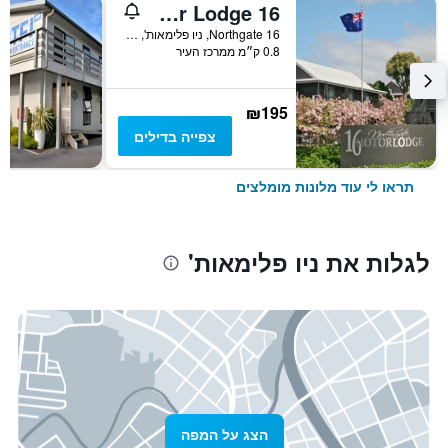
16 Northgate Motor Lodge
16 Northgate, ניו פלימאות', ניו זילנד
0.8 ק״מ ממרכז העיר
₪195
צפייה בדילים
תראו לי עוד מלונות מומלצים
לגלות את ניו פלימאות'
הצג על המפה