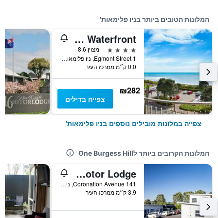
המלונות הטובים ביותר בניו פלימאות'
Millennium Hotel New Plymouth Waterfront
4 כוכבים
מצוין 8.6
1 Egmont Street, ניו פלימאות', ניו זילנד
0.0 ק״מ ממרכז העיר
₪282
צפייה בדילים
צפייה במלונות מובילים נוספים בניו פלימאות'
המלונות הקרובים ביותר לOne Burgess Hill
Asure Pukekura Motor Lodge
141 Coronation Avenue, ניו פלימאות', ניו זילנד
3.9 ק״מ ממרכז העיר