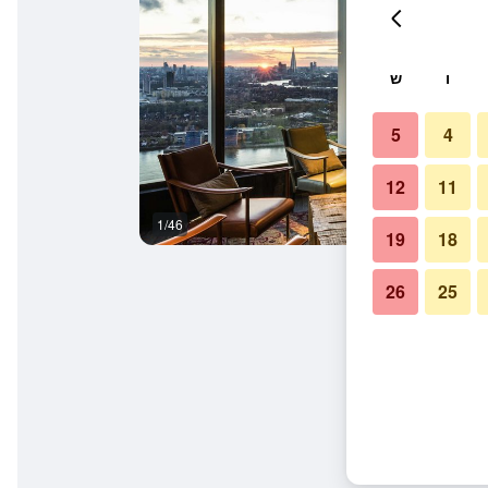
ו
ש
5
4
12
11
1/46
טרקלין
19
18
26
25