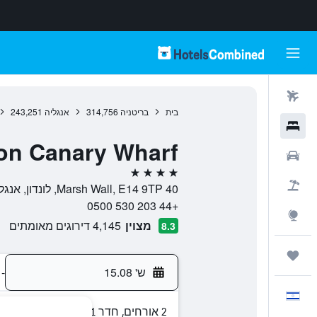
טיסות
בית
בריטניה
314,756
אנגליה
243,251
מלונות
on Canary Wharf
רכבים
4 כוכבים
חבילות
40 Marsh Wall, E14 9TP, לונדון, אנגליה, בריטניה
+44 203 530 0500
Explore
מצוין
4,145 דירוגים מאומתים
8.3
טיולים ונסיעות
ש' 15.08
-
עִבְרִית
2 אורחים, חדר 1