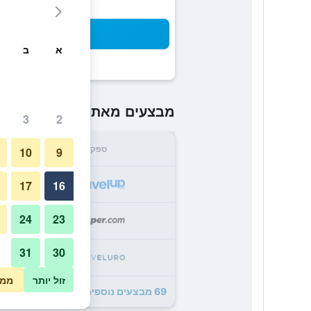
חיפו
א
ב
₪465
מבצעים מאת
/
הזול ביותר 
3
2
ספק
סה"
10
9
5
17
16
24
23
9
31
30
7
זול יותר
ממו
69 מבצעים נוספים לNovotel London Canary Wharf