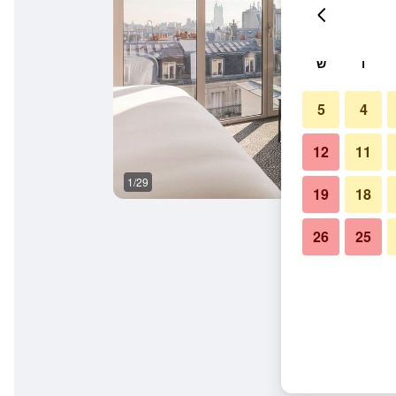
ו
ש
5
4
12
11
1/29
חדר שינה
19
18
26
25