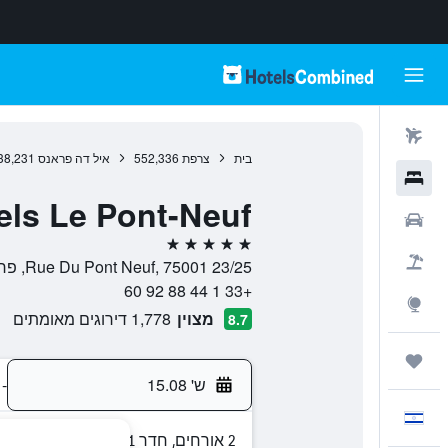
טיסות
בית
צרפת
552,336
איל דה פראנס
38,231
מלונות
els Le Pont-Neuf
רכבים
5 כוכבים
חבילות
23/25 Rue Du Pont Neuf, 75001, פריז, צרפת
+33 1 44 88 92 60
Explore
מצוין
1,778 דירוגים מאומתים
8.7
טיולים ונסיעות
ש' 15.08
-
עִבְרִית
2 אורחים, חדר 1