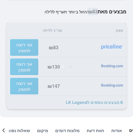
מבצעים מאת
₪83
/
הזול ביותר תעריף ללילה
ספק
סה"כ ללילה
אני רוצה
₪83
להזמין
אני רוצה
₪130
להזמין
אני רוצה
₪147
להזמין
6 מבצעים נוספים לLK Legend
ם
אודות
חוות דעת
מלונות דומים
מיקום
שאלות נפוצות