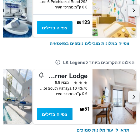
292 Moo 6 Petchtrakul Road, פאטאיה, תאילנד
0.0 ק״מ ממרכז העיר
₪123
צפייה בדילים
צפייה במלונות מובילים נוספים בפאטאיה
המלונות הקרובים ביותר לLK Legend
The Corner Lodge
3 כוכבים
מצוין 8.8
43/70 Moo 10 Soi South Pattaya 10, פאטאיה, תאילנד
0.6 ק״מ ממרכז העיר
₪51
צפייה בדילים
תראו לי עוד מלונות סמוכים