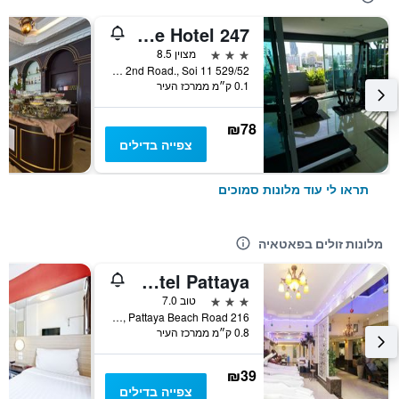
247 Boutique Hotel
3 כוכבים
מצוין 8.5
529/52 Moo 10, Pattaya 2nd Road., Soi 11, פאטאיה, תאילנד
0.1 ק״מ ממרכז העיר
₪78
צפייה בדילים
תראו לי עוד מלונות סמוכים
מלונות זולים בפאטאיה
Natural Beach Hotel Pattaya
3 כוכבים
טוב 7.0
216 Soi Pattaya 11, Pattaya Beach Road, פאטאיה, תאילנד
0.8 ק״מ ממרכז העיר
₪39
צפייה בדילים