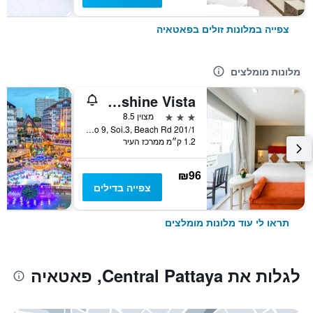
צפייה במלונות זולים בפאטאיה
מלונות מומלצים
Sunshine Vista
3 כוכבים
מצוין 8.5
201/1 Moo 9, Soi.3, Beach Rd., פאטאיה, תאילנד
1.2 ק״מ ממרכז העיר
₪96
צפייה בדילים
תראו לי עוד מלונות מומלצים
לגלות את Central Pattaya, פאטאיה