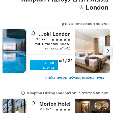
London
המלונות הטובים ביותר בלונדון
The Prince Akatoki London
5 כוכבים
מצוין 9.0
50 Great Cumberland Place, לונדון, בריטניה
0.0 ק״מ ממרכז העיר
₪1,124
צפייה
בדילים
צפייה במלונות מובילים נוספים בלונדון
המלונות הקרובים ביותר לKimpton Fitzroy London
Morton Hotel
4 כוכבים
מצוין 8.8