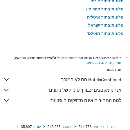
מלונות בתוך צ'כיה
מלונות בתוך קפריסין
מלונות בתוך איטליה
מלונות בתוך ישראל
מלונות בתוך תאילנד
מלונות בתוך גאורגיה
*
ב-HotelsCombined אנחנו תמיד מנסים לקבל ולהציג תמחור מדויק, עם זאת,
המחירים אינם מובטחים
.
הנה למה:
HotelsCombined הם לא המוכר
אנחנו מקבצים עבורך טונות של נתונים
למה המחירים אינם מדויקים ב 100%?
בית
בריטניה
314,756
אנגליה
243,255
לונדון
35,607