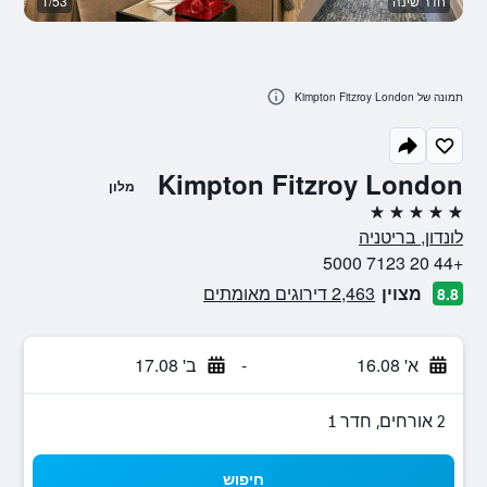
חדר שינה
1/53
טר
תמונה של Kimpton Fitzroy London
Kimpton Fitzroy London
מלון
5 כוכבים
לונדון, בריטניה
+44 20 7123 5000
מצוין
2,463 דירוגים מאומתים
8.8
א' 16.08
-
ב' 17.08
2 אורחים, חדר 1
חיפוש