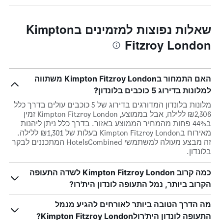
שאלות נפוצות למזמינים בKimpton
Fitzroy London
האם התמחור בKimpton Fitzroy London משתווה
למלונות בדירוג 5 כוכבים בלונדון?
מלונות בלונדון המדורגים בדירוג של 5 כוכבים עולים בדרך כלל
₪2,306 ללילה, אבל בממוצע, Kimpton Fitzroy London זמין
ב44% פחות מהמחיר הממוצע באזור. בדרך כלל ניתן ליהנות
מאירוח בKimpton Fitzroy London בעלות של ₪1,301 ללילה.
זה מבצע מעולה למשתמשי HotelsCombined המתכננים לבקר
בלונדון.
כמה קרוב Kimpton Fitzroy London לשדה התעופה
הקרוב ביותר, נמל התעופה לונדון הית'רו?
מה הדרך הטובה ביותר לאורחים להגיע מנמל
התעופה לונדון הית'רולKimpton Fitzroy London?