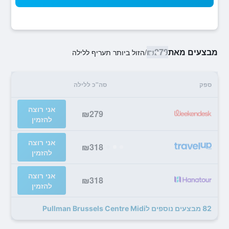
מבצעים מאת
₪279
/
הזול ביותר תעריף ללילה
ספק
סה"כ ללילה
אני רוצה
₪279
להזמין
אני רוצה
₪318
להזמין
אני רוצה
₪318
להזמין
82 מבצעים נוספים לPullman Brussels Centre Midi