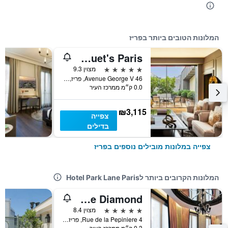
המלונות הטובים ביותר בפריז
Hôtel Fouquet's Paris
5 כוכבים
מצוין 9.3
46 Avenue George V, פריז, צרפת
0.0 ק״מ ממרכז העיר
₪3,115
צפייה
בדילים
צפייה במלונות מובילים נוספים בפריז
המלונות הקרובים ביותר לHotel Park Lane Paris
Maison Albar - Le Diamond
5 כוכבים
מצוין 8.4
4 Rue de la Pepiniere, פריז, צרפת
0.3 ק״מ ממרכז העיר