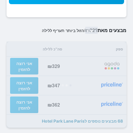
מבצעים מאת
₪329
/
הזול ביותר תעריף ללילה
ספק
סה"כ ללילה
אני רוצה
₪329
להזמין
אני רוצה
₪347
להזמין
אני רוצה
₪362
להזמין
68 מבצעים נוספים לHotel Park Lane Paris