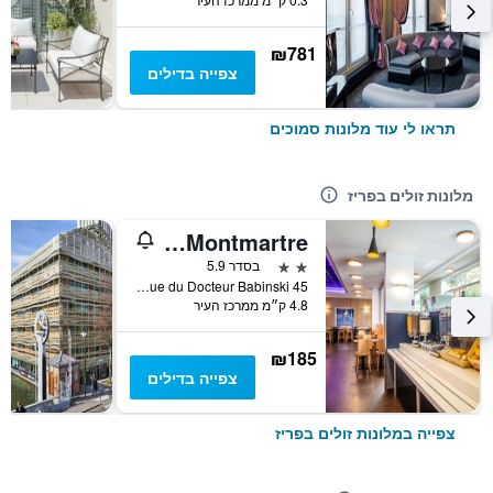
₪781
צפייה בדילים
תראו לי עוד מלונות סמוכים
מלונות זולים בפריז
ibis budget Paris Porte de Montmartre
2 כוכבים
בסדר 5.9
45 Rue du Docteur Babinski, פריז, צרפת
4.8 ק״מ ממרכז העיר
₪185
צפייה בדילים
צפייה במלונות זולים בפריז