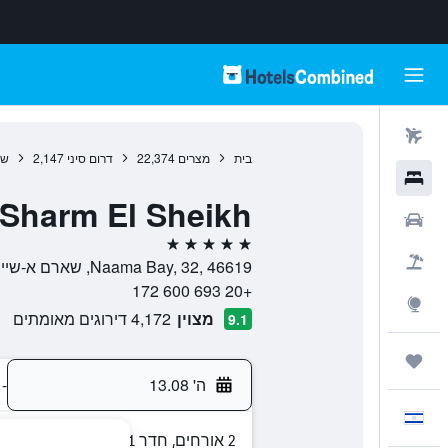
טיסות
בית
מצרים
22,374
דרום סיני
2,147
שא
מלונות
 Sharm El Sheikh
רכבים
5 כוכבים
חבילות
Naama Bay, 32, 46619, שארם א-שייח', דרום סיני, מצרים
+20 693 600 172
Explore
מצוין
4,172 דירוגים מאומתים
9.1
טיולים ונסיעות
ה' 13.08
-
עִבְרִית
2 אורחים, חדר 1