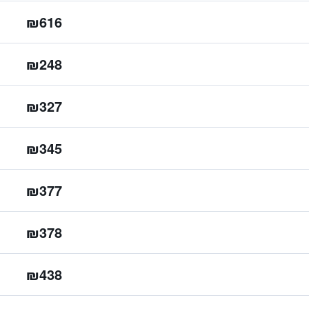
₪616
₪248
₪327
₪345
₪377
₪378
₪438