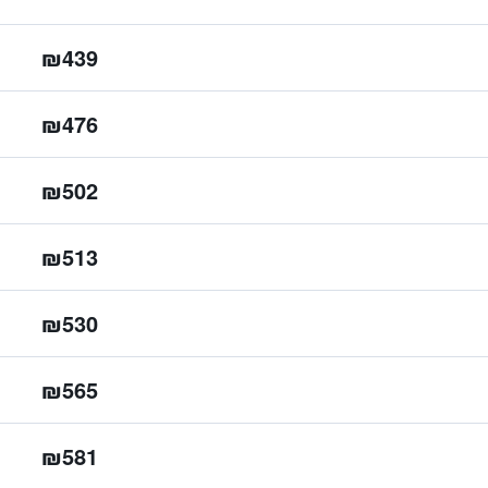
₪439
₪476
₪502
₪513
₪530
₪565
₪581