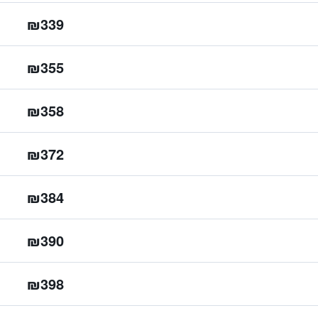
₪339
₪355
₪358
₪372
₪384
₪390
₪398