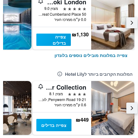
The Prince Akatoki London
5 כוכבים
מצוין 9.0
50 Great Cumberland Place, לונדון, בריטניה
0.0 ק״מ ממרכז העיר
₪1,130
צפייה
בדילים
צפייה במלונות מובילים נוספים בלונדון
המלונות הקרובים ביותר לHotel Lily
Mornington London Kensington, BW Premier Collection
4 כוכבים
מצוין 8.1
19-21 Penywern Road, לונדון, בריטניה
0.6 ק״מ ממרכז העיר
₪449
צפייה בדילים