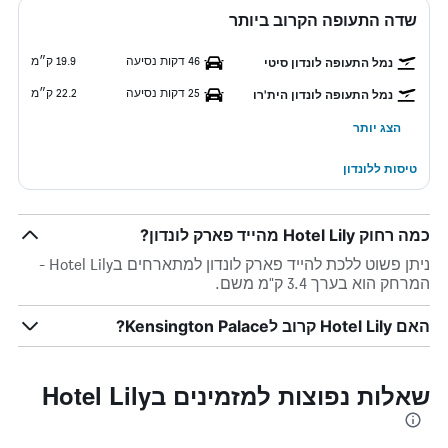
שדה התעופה הקרוב ביותר
46 דקות נסיעה
19.9 ק״מ
נמל התעופה לונדון סיטי
25 דקות נסיעה
22.2 ק״מ
נמל התעופה לונדון הית'רו
הצג יותר
טיסות ללונדון
כמה רחוק Hotel Lily מהייד פארק לונדון?
ניתן פשוט ללכת להייד פארק לונדון למתארחים בHotel Lily -
המרחק הוא בערך 3.4 ק"מ משם.
האם Hotel Lily קרוב לKensington Palace?
שאלות נפוצות למזמינים בHotel Lily