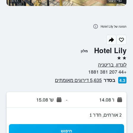
נוף חיצוני
1/17
א
תמונה של Hotel Lily
Hotel Lily
מלון
2 כוכבים
לונדון, בריטניה
+44 207 381 1881
בסדר
5,635 דירוגים מאומתים
4.3
ו' 14.08
-
ש' 15.08
2 אורחים, חדר 1
חיפוש