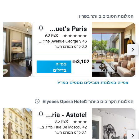
המלונות הטובים ביותר בפריז
Hôtel Fouquet's Paris
5 כוכבים
מצוין 9.3
46 Avenue George V, פריז, צרפת
0.0 ק״מ ממרכז העיר
₪3,102
צפייה
בדילים
צפייה במלונות מובילים נוספים בפריז
המלונות הקרובים ביותר לElysees Opera Hotel
Hotel Astoria - Astotel
3 כוכבים
מצוין 8.5
42 Rue De Moscou, פריז, צרפת
0.1 ק״מ ממרכז העיר