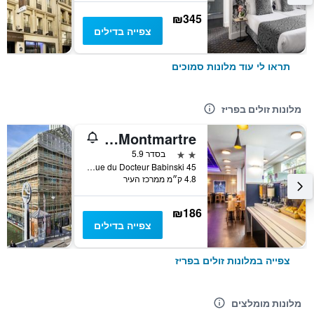
₪345
צפייה בדילים
תראו לי עוד מלונות סמוכים
מלונות זולים בפריז
ibis budget Paris Porte de Montmartre
2 כוכבים
בסדר 5.9
45 Rue du Docteur Babinski, פריז, צרפת
4.8 ק״מ ממרכז העיר
₪186
צפייה בדילים
צפייה במלונות זולים בפריז
מלונות מומלצים