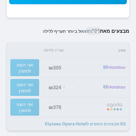
מבצעים מאת
₪305
/
הזול ביותר תעריף ללילה
ספק
סה"כ ללילה
אני רוצה
₪305
להזמין
אני רוצה
₪324
להזמין
אני רוצה
₪378
להזמין
63 מבצעים נוספים לElysees Opera Hotel