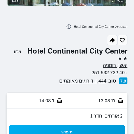
בניין
1/23
א
תמונה של Hotel Continental City Center
Hotel Continental City Center
מלון
2 כוכבים
יאשי, רומניה
+40 722 532 251
טוב
1,444 דירוגים מאומתים
7.9
ה' 13.08
-
ו' 14.08
2 אורחים, חדר 1
חיפוש