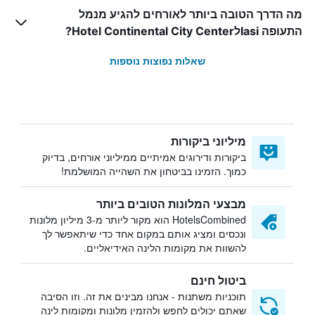
מה הדרך הטובה ביותר לאורחים להגיע מנמל
התעופה IasiלHotel Continental City Center?
שאלות נפוצות נוספות
מיליוני ביקורות
ביקורות ודירוגים אמיתיים ממיליוני אורחים, בדיוק
כמוך. הזמינו בביטחון את השהייה המושלמת!
מבצעי המלונות הטובים ביותר
HotelsCombined הוא מקור ליותר מ-3 מיליון מלונות
ונכסים ומציג אותם במקום אחד כדי שיתאפשר לך
להשוות את מקומות הלינה האידיאליים.
ביטול חינם
תוכניות משתנות - אנחנו מבינים את זה. וזו הסיבה
שאתם יכולים לחפש ולהזמין מלונות ומקומות לינה