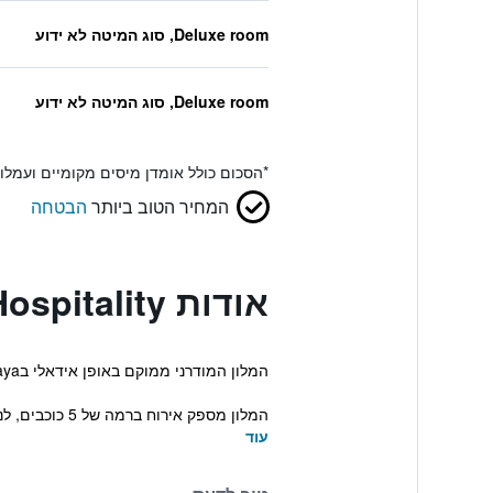
Deluxe room, סוג המיטה לא ידוע
Deluxe room, סוג המיטה לא ידוע
*
הסכום כולל אומדן מיסים מקומיים ועמל
המחיר הטוב ביותר
הבטחה
אודות Hotel Baraquda Heeton Pattaya by Compass Hospitality
המלון המודרני ממוקם באופן אידאלי בCentral Pattaya ומציע לאורחיו בריכה וג'קוזי. משקיפה אל עבר פאטאיה וכוללת בין השאר חדרים מודרניים.
המלון מספק אירוח ברמה של 5 כוכבים, לנוחיותם של האורחים ניתן ל...
עוד