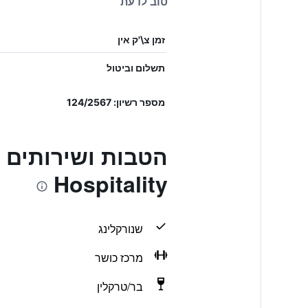
טוב לדעת
זמן צ\'ק אין
תשלום וביטול
מספר רשיון: 124/2567
Hospitality
שנורקלינג
מרכז כושר
בר/טרקלין