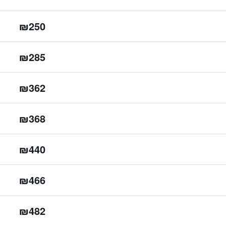
₪250
₪285
₪362
₪368
₪440
₪466
₪482