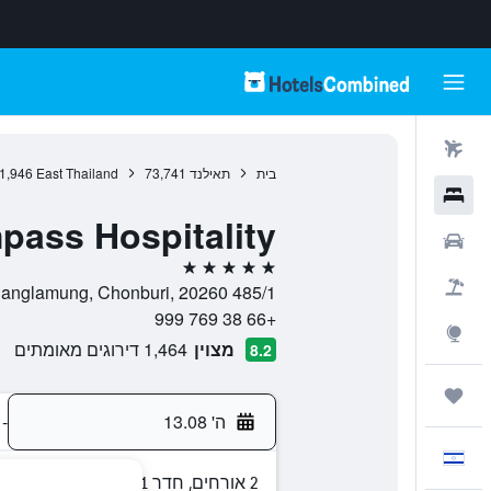
טיסות
בית
תאילנד
73,741
East Thailand
1,946
מלונות
pass Hospitality
רכבים
5 כוכבים
חבילות
485/1 Moo 10 Pattaya 2 Road, Tambon Nong Prue, Amphoe Banglamung, Chonburi, 20260, פאטאיה, מחוז צ'ונבורי, תאילנד
+66 38 769 999
Explore
מצוין
1,464 דירוגים מאומתים
8.2
טיולים ונסיעות
ה' 13.08
-
עִבְרִית
2 אורחים, חדר 1