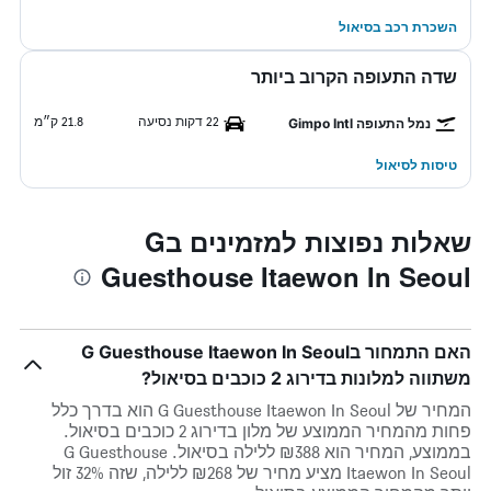
השכרת רכב בסיאול
שדה התעופה הקרוב ביותר
22 דקות נסיעה
21.8 ק״מ
נמל התעופה Gimpo Intl
טיסות לסיאול
שאלות נפוצות למזמינים בG
Guesthouse Itaewon In Seoul
האם התמחור בG Guesthouse Itaewon In Seoul
משתווה למלונות בדירוג 2 כוכבים בסיאול?
המחיר של G Guesthouse Itaewon In Seoul הוא בדרך כלל
פחות מהמחיר הממוצע של מלון בדירוג 2 כוכבים בסיאול.
בממוצע, המחיר הוא ₪388 ללילה בסיאול. G Guesthouse
Itaewon In Seoul מציע מחיר של ₪268 ללילה, שזה 32% זול