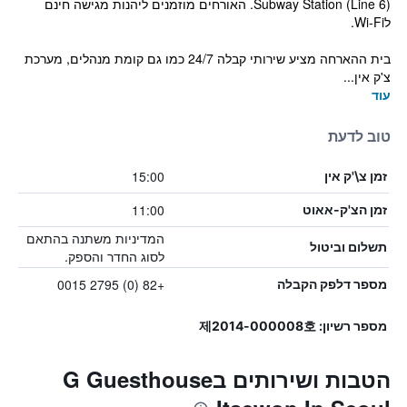
Subway Station (Line 6). האורחים מוזמנים ליהנות מגישה חינם
לWi-Fi.
בית ההארחה מציע שירותי קבלה 24/7 כמו גם קומת מנהלים, מערכת
צ'ק אין...
עוד
טוב לדעת
15:00
זמן צ\'ק אין
11:00
זמן הצ'ק-אאוט
המדיניות משתנה בהתאם
תשלום וביטול
לסוג החדר והספק.
+82 (0) 2795 0015
מספר דלפק הקבלה
מספר רשיון: 제2014-000008호
הטבות ושירותים בG Guesthouse