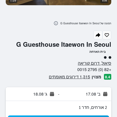
אחר
1/39
א
תמונה של G Guesthouse Itaewon In Seoul
G Guesthouse Itaewon In Seoul
בית הארחה
2 דירוג מחלקת נוסעים
סיאול, דרום קוריאה
+82 (0) 2795 0015
מצוין
1,315 דירוגים מאומתים
8.4
ב' 17.08
-
ג' 18.08
2 אורחים, חדר 1