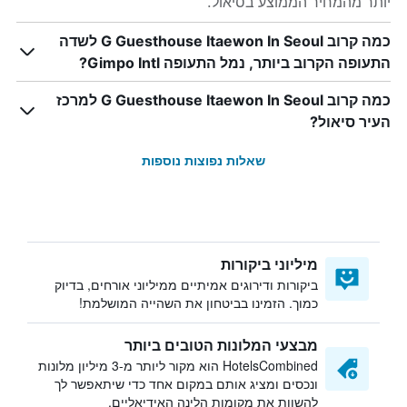
יותר מהמחיר הממוצע בסיאול.
כמה קרוב G Guesthouse Itaewon In Seoul לשדה
התעופה הקרוב ביותר, נמל התעופה Gimpo Intl?
כמה קרוב G Guesthouse Itaewon In Seoul למרכז
העיר סיאול?
שאלות נפוצות נוספות
מיליוני ביקורות
ביקורות ודירוגים אמיתיים ממיליוני אורחים, בדיוק
כמוך. הזמינו בביטחון את השהייה המושלמת!
מבצעי המלונות הטובים ביותר
HotelsCombined הוא מקור ליותר מ-3 מיליון מלונות
ונכסים ומציג אותם במקום אחד כדי שיתאפשר לך
להשוות את מקומות הלינה האידיאליים.