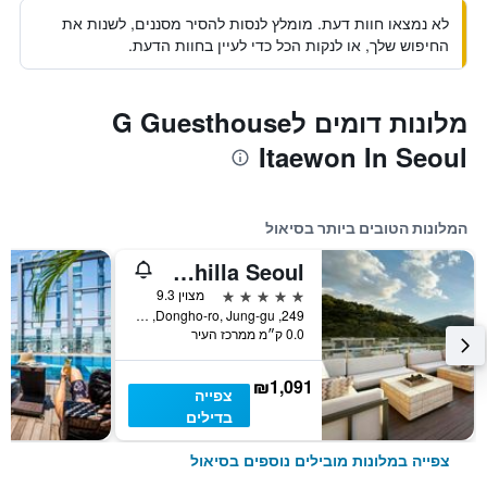
לא נמצאו חוות דעת. מומלץ לנסות להסיר מסננים, לשנות את
החיפוש שלך, או לנקות הכל כדי לעיין בחוות הדעת.
מלונות דומים לG Guesthouse
Itaewon In Seoul
המלונות הטובים ביותר בסיאול
The Shilla Seoul
5 כוכבים
מצוין 9.3
249, Dongho-ro, Jung-gu, סיאול, דרום קוריאה
0.0 ק״מ ממרכז העיר
₪1,091
צפייה
בדילים
צפייה במלונות מובילים נוספים בסיאול