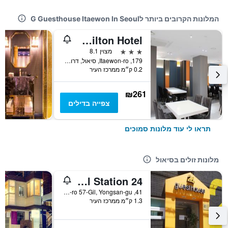
המלונות הקרובים ביותר לG Guesthouse Itaewon In Seoul
Hamilton Hotel
3 כוכבים
מצוין 8.1
179, Itaewon-ro, סיאול, דרום קוריאה
0.2 ק״מ ממרכז העיר
₪261
צפייה בדילים
תראו לי עוד מלונות סמוכים
מלונות זולים בסיאול
24 Guesthouse Seoul Station
41, Huam-ro 57-Gil, Yongsan-gu, סיאול, דרום קוריאה
1.3 ק״מ ממרכז העיר