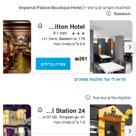
המלונות הקרובים ביותר לImperial Palace Boutique Hotel,
Itaewon
Hamilton Hotel
3 כוכבים
מצוין 8.1
179, Itaewon-ro, סיאול, דרום קוריאה
0.4 ק״מ ממרכז העיר
₪261
צפייה בדילים
תראו לי עוד מלונות סמוכים
מלונות זולים בסיאול
24 Guesthouse Seoul Station
41, Huam-ro 57-Gil, Yongsan-gu, סיאול, דרום קוריאה
1.3 ק״מ ממרכז העיר