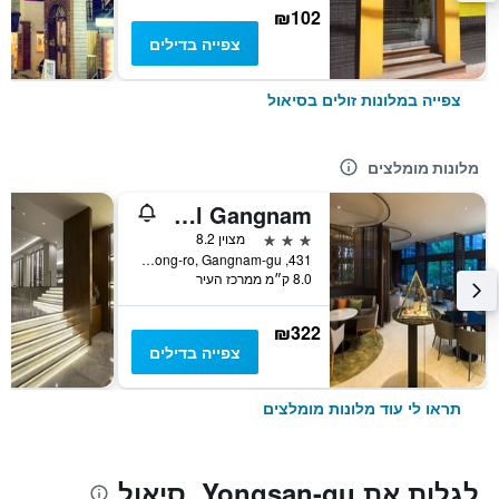
₪102
צפייה בדילים
צפייה במלונות זולים בסיאול
מלונות מומלצים
ibis Styles Ambassador Seoul Gangnam
3 כוכבים
מצוין 8.2
431, Samseong-ro, Gangnam-gu, סיאול, דרום קוריאה
8.0 ק״מ ממרכז העיר
₪322
צפייה בדילים
תראו לי עוד מלונות מומלצים
לגלות את Yongsan-gu, סיאול