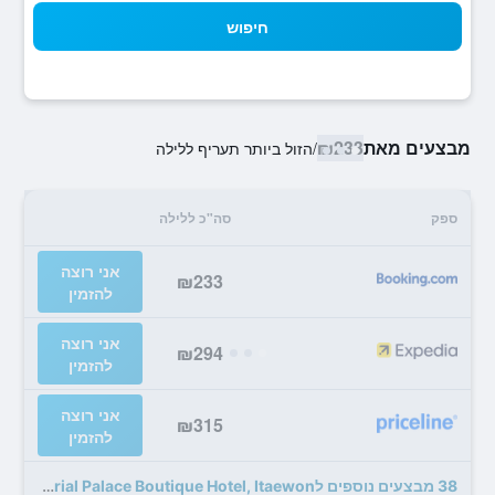
חיפוש
מבצעים מאת
₪233
/
הזול ביותר תעריף ללילה
ספק
סה"כ ללילה
אני רוצה
₪233
להזמין
אני רוצה
₪294
להזמין
אני רוצה
₪315
להזמין
38 מבצעים נוספים לImperial Palace Boutique Hotel, Itaewon