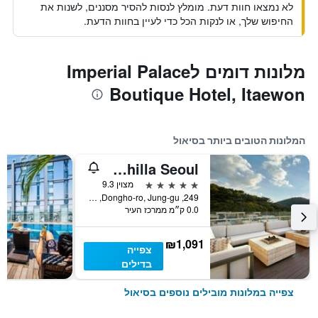
לא נמצאו חוות דעת. מומלץ לנסות להסיר מסננים, לשנות את
החיפוש שלך, או לנקות הכל כדי לעיין בחוות הדעת.
מלונות דומים לImperial Palace
Boutique Hotel, Itaewon
המלונות הטובים ביותר בסיאול
The Shilla Seoul
5 כוכבים
מצוין 9.3
249, Dongho-ro, Jung-gu, סיאול, דרום קוריאה
0.0 ק״מ ממרכז העיר
₪1,091
צפייה
בדילים
צפייה במלונות מובילים נוספים בסיאול