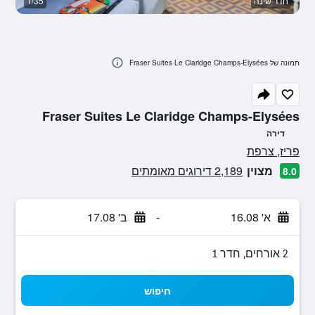
חדר שינה
1/35
א
תמונה של Fraser Suites Le Claridge Champs-Elysées
Fraser Suites Le Claridge Champs-Elysées
דירה
0 דירוג מחלקת נוסעים
פריז, צרפת
מצוין
2,189 דירוגים מאומתים
8.0
א' 16.08
-
ב' 17.08
2 אורחים, חדר 1
חיפוש