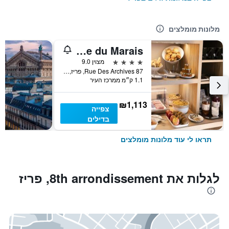
מלונות מומלצים
La Chambre du Marais
4 כוכבים
מצוין 9.0
87 Rue Des Archives, פריז, צרפת
1.1 ק״מ ממרכז העיר
₪1,113
צפייה
בדילים
תראו לי עוד מלונות מומלצים
לגלות את 8th arrondissement, פריז