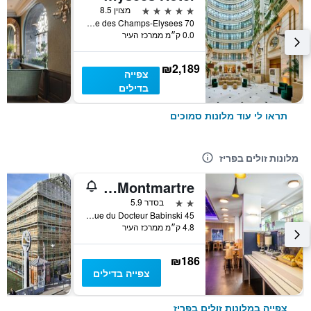
5 כוכבים
מצוין 8.5
70 Avenue des Champs-Elysees, פריז, צרפת
0.0 ק״מ ממרכז העיר
₪2,189
צפייה
בדילים
תראו לי עוד מלונות סמוכים
מלונות זולים בפריז
ibis budget Paris Porte de Montmartre
2 כוכבים
בסדר 5.9
45 Rue du Docteur Babinski, פריז, צרפת
4.8 ק״מ ממרכז העיר
₪186
צפייה בדילים
צפייה במלונות זולים בפריז